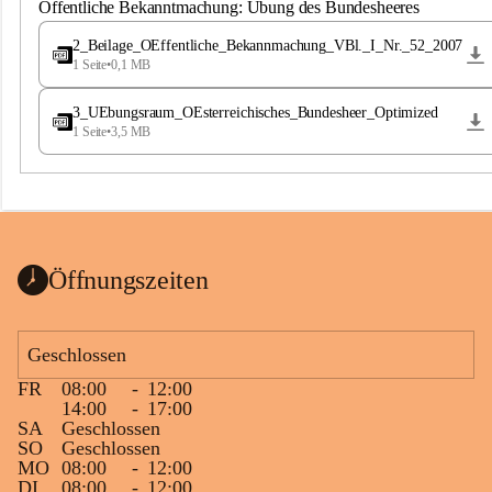
S
Öffentliche Bekanntmachung: Übung des Bundesheeres
t
.
2_Beilage_OEffentliche_Bekannmachung_VBl._I_Nr._52_2007
M
1 Seite
•
0,1 MB
a
g
3_UEbungsraum_OEsterreichisches_Bundesheer_Optimized
d
1 Seite
•
3,5 MB
a
l
e
n
a
Öffnungszeiten
Geschlossen
FR
08:00
-
12:00
14:00
-
17:00
SA
Geschlossen
SO
Geschlossen
MO
08:00
-
12:00
DI
08:00
-
12:00