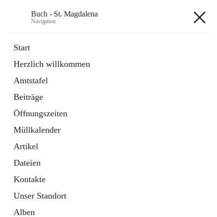
Buch - St. Magdalena
Navigation
Buch - St. Magdalena
Start
Herzlich willkommen
Gemeinde
Amtstafel
11 Schnellzugriffe
Beiträge
Bürgerservice
10 Schnellzugriffe
Öffnungszeiten
Müllkalender
+6
Artikel
Dateien
Kontakte
Unser Standort
Hauptadresse
Alben