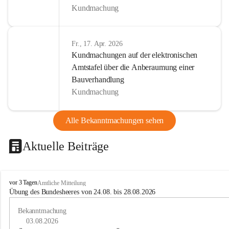
Kundmachung
Fr., 17. Apr. 2026
Kundmachungen auf der elektronischen
Amtstafel über die Anberaumung einer
Bauverhandlung
Kundmachung
Alle Bekanntmachungen sehen
Aktuelle Beiträge
B
vor 3 Tagen
Amtliche Mitteilung
u
Übung des Bundesheeres von 24.08. bis 28.08.2026
c
h
Bekanntmachung
-
03.08.2026