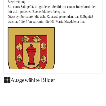
Beschreibung:

Ein rotes Salbgefäß im goldenen Schild mit rotem Innenbord, der 
mit acht goldenen Buchenblättern belegt ist.

Diese symbolisieren die acht Katastralgemeinden, das Salbgefäß 
Ausgewählte Bilder
Das neue Wappen ist eine Verschmelzung der Wappen der ehemals 
selbstständigen Gemeinden Buch-Geiseldorf und St. Magdalena.
