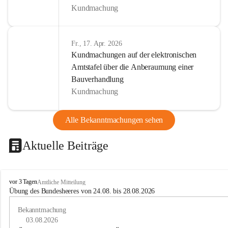
Kundmachung
Fr., 17. Apr. 2026
Kundmachungen auf der elektronischen
Amtstafel über die Anberaumung einer
Bauverhandlung
Kundmachung
Alle Bekanntmachungen sehen
Aktuelle Beiträge
B
vor 3 Tagen
Amtliche Mitteilung
u
Übung des Bundesheeres von 24.08. bis 28.08.2026
c
h
Bekanntmachung
-
03.08.2026