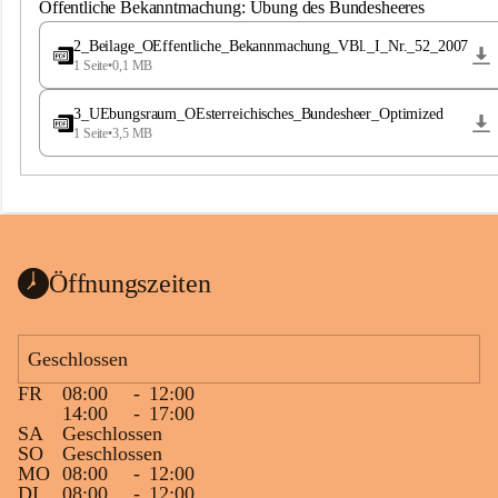
S
Öffentliche Bekanntmachung: Übung des Bundesheeres
t
.
2_Beilage_OEffentliche_Bekannmachung_VBl._I_Nr._52_2007
M
1 Seite
•
0,1 MB
a
g
3_UEbungsraum_OEsterreichisches_Bundesheer_Optimized
d
1 Seite
•
3,5 MB
a
l
e
n
a
Öffnungszeiten
Geschlossen
FR
08:00
-
12:00
14:00
-
17:00
SA
Geschlossen
SO
Geschlossen
MO
08:00
-
12:00
DI
08:00
-
12:00