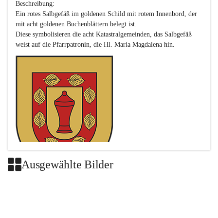
Beschreibung:

Ein rotes Salbgefäß im goldenen Schild mit rotem Innenbord, der 
mit acht goldenen Buchenblättern belegt ist.

Diese symbolisieren die acht Katastralgemeinden, das Salbgefäß 
Ausgewählte Bilder
Das neue Wappen ist eine Verschmelzung der Wappen der ehemals 
selbstständigen Gemeinden Buch-Geiseldorf und St. Magdalena.
