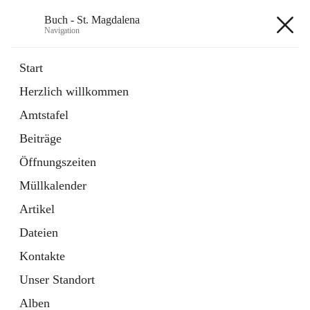
Buch - St. Magdalena
Navigation
Buch - St. Magdalena
Start
Herzlich willkommen
Gemeinde
Amtstafel
11 Schnellzugriffe
Beiträge
Bürgerservice
10 Schnellzugriffe
Öffnungszeiten
Müllkalender
+6
Artikel
Dateien
Kontakte
Unser Standort
Hauptadresse
Alben