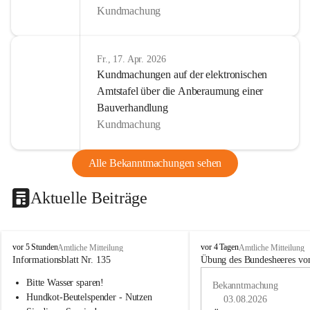
Kundmachung
Fr., 17. Apr. 2026
Kundmachungen auf der elektronischen
Amtstafel über die Anberaumung einer
Bauverhandlung
Kundmachung
Alle Bekanntmachungen sehen
Aktuelle Beiträge
B
B
vor 5 Stunden
vor 4 Tagen
Amtliche Mitteilung
Amtliche Mitteilung
u
u
Informationsblatt Nr. 135
Übung des Bundesheeres von
c
c
Bitte Wasser sparen!
h
h
Bekanntmachung
-
-
Hundkot-Beutelspender - Nutzen 
03.08.2026