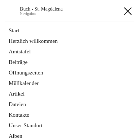
Buch - St. Magdalena
Navigation
Buch - St. Magdalena
Start
Herzlich willkommen
Gemeinde
Amtstafel
11 Schnellzugriffe
Beiträge
Bürgerservice
10 Schnellzugriffe
Öffnungszeiten
Müllkalender
+6
Artikel
Dateien
Kontakte
Unser Standort
Hauptadresse
Alben