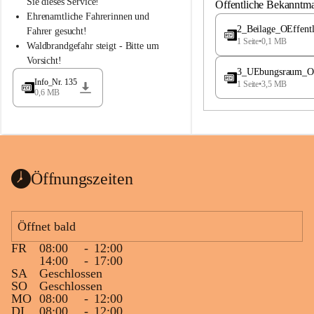
S
S
Sie dieses Service!
Öffentliche Bekanntm
t
t
Ehrenamtliche Fahrerinnen und 
.
.
2_Beilage_OEffent
Fahrer gesucht!
M
M
1 Seite
•
0,1 MB
Waldbrandgefahr steigt - Bitte um 
a
a
Vorsicht!
g
g
3_UEbungsraum_OEs
d
d
Info_Nr. 135
1 Seite
•
3,5 MB
a
a
0,6 MB
l
l
e
e
n
n
a
a
Öffnungszeiten
Öffnet bald
FR
08:00
-
12:00
14:00
-
17:00
SA
Geschlossen
SO
Geschlossen
MO
08:00
-
12:00
DI
08:00
-
12:00