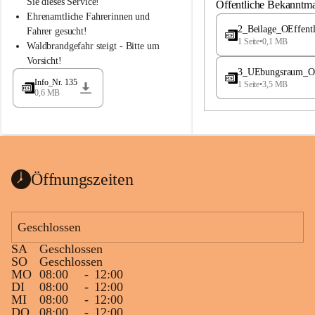
S
S
Sie dieses Service!
Öffentliche Bekanntm
t
t
Ehrenamtliche Fahrerinnen und 
.
.
2_Beilage_OEffent
Fahrer gesucht!
M
M
1 Seite
•
0,1 MB
Waldbrandgefahr steigt - Bitte um 
a
a
Vorsicht!
g
g
3_UEbungsraum_OEs
d
d
Info_Nr. 135
1 Seite
•
3,5 MB
a
a
0,6 MB
l
l
e
e
n
n
a
a
Öffnungszeiten
Geschlossen
SA
Geschlossen
SO
Geschlossen
MO
08:00
-
12:00
DI
08:00
-
12:00
MI
08:00
-
12:00
DO
08:00
-
12:00