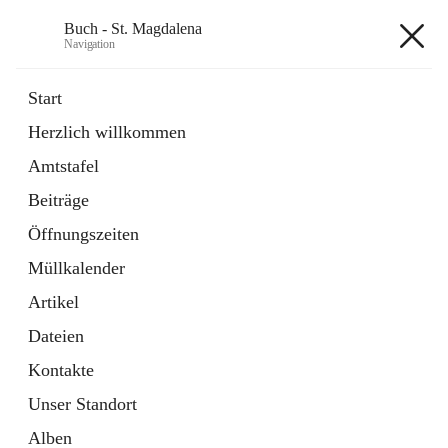
Buch - St. Magdalena
Navigation
Buch - St. Magdalena
Start
Herzlich willkommen
Gemeinde
Amtstafel
11 Schnellzugriffe
Beiträge
Bürgerservice
10 Schnellzugriffe
Öffnungszeiten
Müllkalender
+6
Artikel
Dateien
Kontakte
Unser Standort
Hauptadresse
Alben