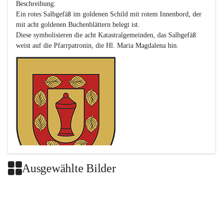
Beschreibung:

Ein rotes Salbgefäß im goldenen Schild mit rotem Innenbord, der 
mit acht goldenen Buchenblättern belegt ist.

Diese symbolisieren die acht Katastralgemeinden, das Salbgefäß 
Ausgewählte Bilder
Das neue Wappen ist eine Verschmelzung der Wappen der ehemals 
selbstständigen Gemeinden Buch-Geiseldorf und St. Magdalena.
