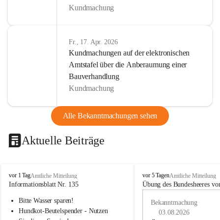
Kundmachung
Fr., 17. Apr. 2026
Kundmachungen auf der elektronischen
Amtstafel über die Anberaumung einer
Bauverhandlung
Kundmachung
Alle Bekanntmachungen sehen
Aktuelle Beiträge
B
B
vor 1 Tag
vor 5 Tagen
Amtliche Mitteilung
Amtliche Mitteilung
u
u
Informationsblatt Nr. 135
Übung des Bundesheeres von
c
c
Bitte Wasser sparen!
h
h
Bekanntmachung
-
-
Hundkot-Beutelspender - Nutzen 
03.08.2026