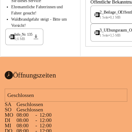
S
S
Sie dieses Service!
Öffentliche Bekanntm
t
t
Ehrenamtliche Fahrerinnen und 
.
.
2_Beilage_OEffent
Fahrer gesucht!
M
M
1 Seite
•
0,1 MB
Waldbrandgefahr steigt - Bitte um 
a
a
Vorsicht!
g
g
3_UEbungsraum_OEs
d
d
Info_Nr. 135
1 Seite
•
3,5 MB
a
a
0,6 MB
l
l
e
e
n
n
a
a
Öffnungszeiten
Geschlossen
SA
Geschlossen
SO
Geschlossen
MO
08:00
-
12:00
DI
08:00
-
12:00
MI
08:00
-
12:00
DO
08:00
-
12:00