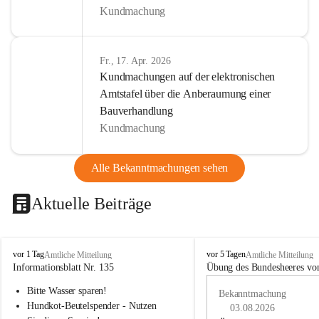
Kundmachung
Fr., 17. Apr. 2026
Kundmachungen auf der elektronischen
Amtstafel über die Anberaumung einer
Bauverhandlung
Kundmachung
Alle Bekanntmachungen sehen
Aktuelle Beiträge
B
B
vor 1 Tag
vor 5 Tagen
Amtliche Mitteilung
Amtliche Mitteilung
u
u
Informationsblatt Nr. 135
Übung des Bundesheeres von
c
c
Bitte Wasser sparen!
h
h
Bekanntmachung
-
-
Hundkot-Beutelspender - Nutzen 
03.08.2026