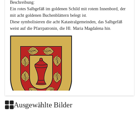
Beschreibung:

Ein rotes Salbgefäß im goldenen Schild mit rotem Innenbord, der 
mit acht goldenen Buchenblättern belegt ist.

Diese symbolisieren die acht Katastralgemeinden, das Salbgefäß 
Ausgewählte Bilder
Das neue Wappen ist eine Verschmelzung der Wappen der ehemals 
selbstständigen Gemeinden Buch-Geiseldorf und St. Magdalena.
