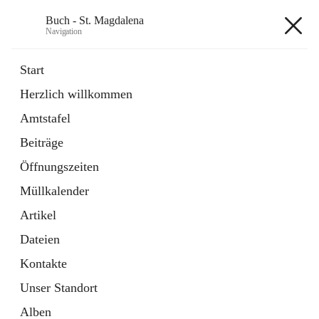
Buch - St. Magdalena
Navigation
Buch - St. Magdalena
Start
Herzlich willkommen
Gemeinde
Amtstafel
11 Schnellzugriffe
Beiträge
Bürgerservice
10 Schnellzugriffe
Öffnungszeiten
Müllkalender
+6
Artikel
Dateien
Kontakte
Unser Standort
Hauptadresse
Alben