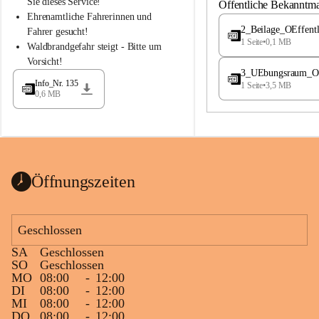
S
S
Sie dieses Service!
Öffentliche Bekanntm
t
t
Ehrenamtliche Fahrerinnen und 
.
.
2_Beilage_OEffent
Fahrer gesucht!
M
M
1 Seite
•
0,1 MB
Waldbrandgefahr steigt - Bitte um 
a
a
Vorsicht!
g
g
3_UEbungsraum_OEs
d
d
Info_Nr. 135
1 Seite
•
3,5 MB
a
a
0,6 MB
l
l
e
e
n
n
a
a
Öffnungszeiten
Geschlossen
SA
Geschlossen
SO
Geschlossen
MO
08:00
-
12:00
DI
08:00
-
12:00
MI
08:00
-
12:00
DO
08:00
-
12:00