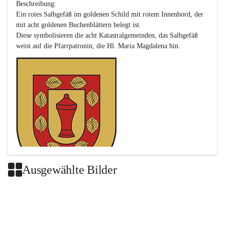
Beschreibung:

Ein rotes Salbgefäß im goldenen Schild mit rotem Innenbord, der 
mit acht goldenen Buchenblättern belegt ist.

Diese symbolisieren die acht Katastralgemeinden, das Salbgefäß 
Ausgewählte Bilder
Das neue Wappen ist eine Verschmelzung der Wappen der ehemals 
selbstständigen Gemeinden Buch-Geiseldorf und St. Magdalena.
