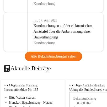
Kundmachung
Fr., 17. Apr. 2026
Kundmachungen auf der elektronischen
Amtstafel über die Anberaumung einer
Bauverhandlung
Kundmachung
Alle Bekanntmachungen sehen
Aktuelle Beiträge
B
B
vor 1 Tag
vor 5 Tagen
Amtliche Mitteilung
Amtliche Mitteilung
u
u
Informationsblatt Nr. 135
Übung des Bundesheeres von
c
c
Bitte Wasser sparen!
h
h
Bekanntmachung
-
-
Hundkot-Beutelspender - Nutzen 
03.08.2026