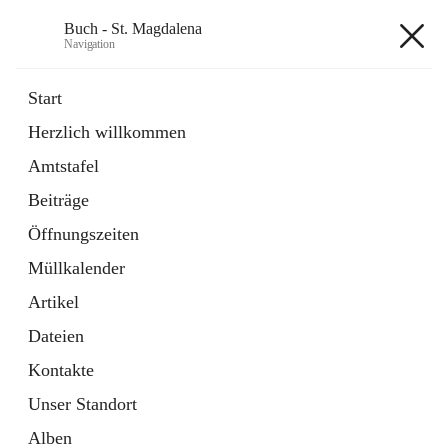
Buch - St. Magdalena
Navigation
Buch - St. Magdalena
Start
Herzlich willkommen
Gemeinde
Amtstafel
11 Schnellzugriffe
Beiträge
Bürgerservice
10 Schnellzugriffe
Öffnungszeiten
Müllkalender
+6
Artikel
Dateien
Kontakte
Unser Standort
Hauptadresse
Alben