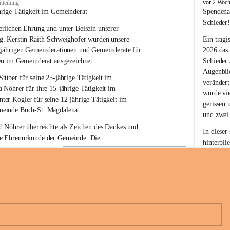
B
vor 2 Woc
tteilung
u
hrige Tätigkeit im Gemeinderat
Spendena
c
Schieder
rlichen Ehrung und unter Beisein unserer 
h
-
g. Kerstin Raith-Schweighofer wurden unsere 
Ein tragi
S
gjährigen Gemeinderätinnen und Gemeinderäte für 
2026 das
t
en im Gemeinderat ausgezeichnet.
Schieder
.
Augenblic
M
Stüber 
für seine 
25-jährige Tätigkeit
 im 
verändert
a
a Nöhrer 
für ihre
 15-jährige Tätigkeit
 im 
wurde vi
g
nter Kogler 
für seine
 12-jährige Tätigkeit
 im 
d
gerissen 
einde Buch-St. Magdalena. 
a
und zwei
l
 Nöhrer überreichte als Zeichen des Dankes und 
e
In dieser
e Ehrenurkunde der Gemeinde. Die 
n
hinterbli
. Kerstin Raith-Schweighofer würdigte die 
a
Mit Ihrer
politische Tätigkeit mit der Überreichung eines 
der Antei
eiermärkischen Landesregierung.
Wir dank
t. Magdalena und das Land Steiermark bedanken 
Spendern 
n langjährigen Einsatz, das verantwortungsbewusste 
Unterstüt
+6
wertvolle Mitarbeit zum Wohle der 
ihr Mitge
n und Gemeindebürger!