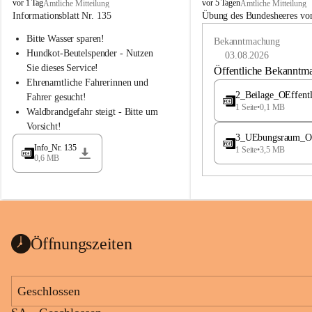
B
B
vor 1 Tag
vor 5 Tagen
Amtliche Mitteilung
Amtliche Mitteilung
u
u
Informationsblatt Nr. 135
Übung des Bundesheeres von
c
c
Bitte Wasser sparen!
h
h
Bekanntmachung
-
-
Hundkot-Beutelspender - Nutzen 
03.08.2026
S
S
Sie dieses Service!
Öffentliche Bekanntm
t
t
Ehrenamtliche Fahrerinnen und 
.
.
2_Beilage_OEffent
Fahrer gesucht!
M
M
1 Seite
•
0,1 MB
Waldbrandgefahr steigt - Bitte um 
a
a
Vorsicht!
g
g
3_UEbungsraum_OEs
d
d
Info_Nr. 135
1 Seite
•
3,5 MB
a
a
0,6 MB
l
l
e
e
n
n
a
a
Öffnungszeiten
Geschlossen