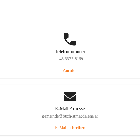
St. Magdalena 55, 8274 Buch-St. Magdalena, AUT
Auf Karte ansehen
Telefonnummer
+43 3332 8169
Anrufen
E-Mail Adresse
gemeinde@buch-stmagdalena.at
E-Mail schreiben