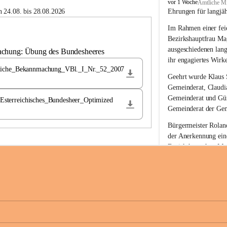
B
vor 1 Woche
Amtliche Mi
u
 24.08. bis 28.08.2026
Ehrungen für langjä
c
Im Rahmen einer feie
h
-
Bezirkshauptfrau Ma
S
ausgeschiedenen lan
achung: Übung des Bundesheeres
t
ihr engagiertes Wirk
.
liche_Bekannmachung_VBl._I_Nr._52_2007
M
Geehrt wurde 
Klaus 
a
Gemeinderat, 
Claudi
g
Gemeinderat und 
Gü
terreichisches_Bundesheer_Optimized
d
Gemeinderat der Gem
a
l
Bürgermeister Roland
e
der Anerkennung ein
n
Bezirkshauptfrau Mag
a
langjährige kommunal
Ehrendiploms der St
Die Gemeinde Buch-S
sich herzlich für de
Engagement und die 
Gemeindebürgerinne