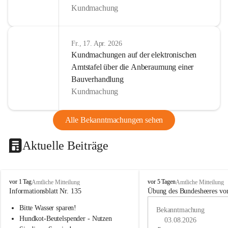
Kundmachung
Fr., 17. Apr. 2026
Kundmachungen auf der elektronischen
Amtstafel über die Anberaumung einer
Bauverhandlung
Kundmachung
Alle Bekanntmachungen sehen
Aktuelle Beiträge
B
B
vor 1 Tag
vor 5 Tagen
Amtliche Mitteilung
Amtliche Mitteilung
u
u
Informationsblatt Nr. 135
Übung des Bundesheeres von
c
c
Bitte Wasser sparen!
h
h
Bekanntmachung
-
-
Hundkot-Beutelspender - Nutzen 
03.08.2026