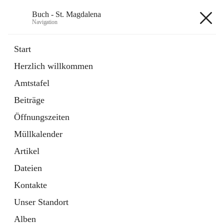
Buch - St. Magdalena
Navigation
Buch - St. Magdalena
Start
Herzlich willkommen
Gemeinde
Amtstafel
11 Schnellzugriffe
Beiträge
Bürgerservice
10 Schnellzugriffe
Öffnungszeiten
Müllkalender
+6
Artikel
Dateien
Kontakte
Unser Standort
Hauptadresse
Alben