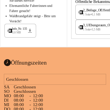
S
S
Sie dieses Service!
Öffentliche Bekanntm
t
t
Ehrenamtliche Fahrerinnen und 
.
.
2_Beilage_OEffent
Fahrer gesucht!
M
M
1 Seite
•
0,1 MB
Waldbrandgefahr steigt - Bitte um 
a
a
Vorsicht!
g
g
3_UEbungsraum_OEs
d
d
Info_Nr. 135
1 Seite
•
3,5 MB
a
a
0,6 MB
l
l
e
e
n
n
a
a
Öffnungszeiten
Geschlossen
SA
Geschlossen
SO
Geschlossen
MO
08:00
-
12:00
DI
08:00
-
12:00
MI
08:00
-
12:00
DO
08:00
-
12:00