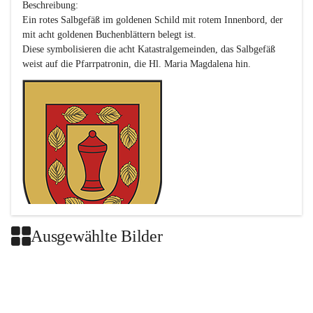
Beschreibung:

Ein rotes Salbgefäß im goldenen Schild mit rotem Innenbord, der 
mit acht goldenen Buchenblättern belegt ist.

Diese symbolisieren die acht Katastralgemeinden, das Salbgefäß 
Ausgewählte Bilder
Das neue Wappen ist eine Verschmelzung der Wappen der ehemals 
selbstständigen Gemeinden Buch-Geiseldorf und St. Magdalena.
