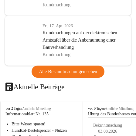
Kundmachung
Fr., 17. Apr. 2026
Kundmachungen auf der elektronischen
Amtstafel über die Anberaumung einer
Bauverhandlung
Kundmachung
Alle Bekanntmachungen sehen
Aktuelle Beiträge
B
B
vor 2 Tagen
vor 6 Tagen
Amtliche Mitteilung
Amtliche Mitteilung
u
u
Informationsblatt Nr. 135
Übung des Bundesheeres von
c
c
Bitte Wasser sparen!
h
h
Bekanntmachung
-
-
Hundkot-Beutelspender - Nutzen 
03.08.2026