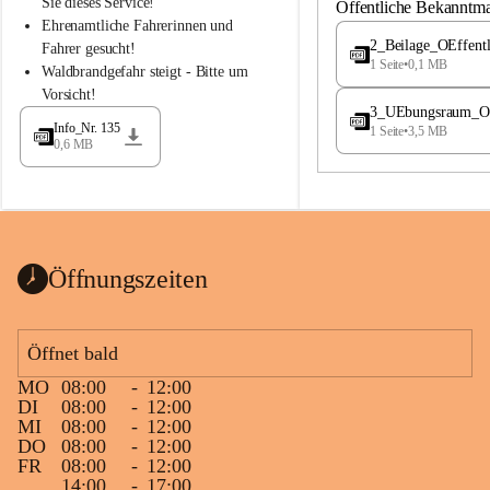
S
S
Sie dieses Service!
Öffentliche Bekanntm
t
t
Ehrenamtliche Fahrerinnen und 
.
.
2_Beilage_OEffent
Fahrer gesucht!
M
M
1 Seite
•
0,1 MB
Waldbrandgefahr steigt - Bitte um 
a
a
Vorsicht!
g
g
3_UEbungsraum_OEs
d
d
Info_Nr. 135
1 Seite
•
3,5 MB
a
a
0,6 MB
l
l
e
e
n
n
a
a
Öffnungszeiten
Öffnet bald
MO
08:00
-
12:00
DI
08:00
-
12:00
MI
08:00
-
12:00
DO
08:00
-
12:00
FR
08:00
-
12:00
14:00
-
17:00