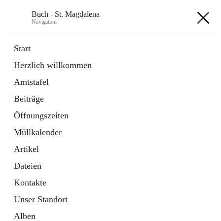
Buch - St. Magdalena
Navigation
Buch - St. Magdalena
Start
Herzlich willkommen
Gemeinde
Amtstafel
11 Schnellzugriffe
Beiträge
Bürgerservice
10 Schnellzugriffe
Öffnungszeiten
Müllkalender
+6
Artikel
Dateien
Kontakte
Unser Standort
Hauptadresse
Alben