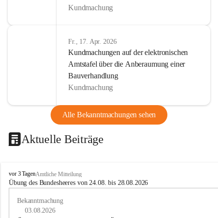
Kundmachung
Fr., 17. Apr. 2026
Kundmachungen auf der elektronischen
Amtstafel über die Anberaumung einer
Bauverhandlung
Kundmachung
Alle Bekanntmachungen sehen
Aktuelle Beiträge
B
vor 3 Tagen
Amtliche Mitteilung
u
Übung des Bundesheeres von 24.08. bis 28.08.2026
c
h
Bekanntmachung
-
03.08.2026