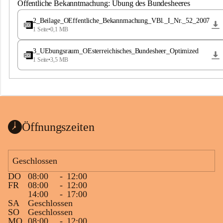
S
Öffentliche Bekanntmachung: Übung des Bundesheeres
t
.
2_Beilage_OEffentliche_Bekannmachung_VBl._I_Nr._52_2007
M
1 Seite
•
0,1 MB
a
g
3_UEbungsraum_OEsterreichisches_Bundesheer_Optimized
d
1 Seite
•
3,5 MB
a
l
e
n
a
Öffnungszeiten
Geschlossen
DO
08:00
-
12:00
FR
08:00
-
12:00
14:00
-
17:00
SA
Geschlossen
SO
Geschlossen
MO
08:00
-
12:00