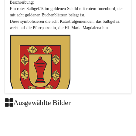
Beschreibung:

Ein rotes Salbgefäß im goldenen Schild mit rotem Innenbord, der 
mit acht goldenen Buchenblättern belegt ist.

Diese symbolisieren die acht Katastralgemeinden, das Salbgefäß 
Ausgewählte Bilder
Das neue Wappen ist eine Verschmelzung der Wappen der ehemals 
selbstständigen Gemeinden Buch-Geiseldorf und St. Magdalena.
