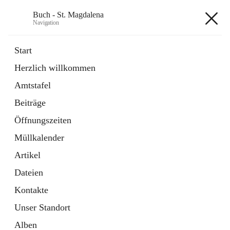
Buch - St. Magdalena
Navigation
Buch - St. Magdalena
Start
Herzlich willkommen
Gemeinde
Amtstafel
11 Schnellzugriffe
Beiträge
Bürgerservice
10 Schnellzugriffe
Öffnungszeiten
Müllkalender
+6
Artikel
Dateien
Kontakte
Unser Standort
Hauptadresse
Alben