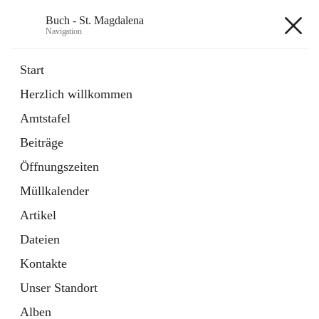
Buch - St. Magdalena
Navigation
Buch - St. Magdalena
Start
Herzlich willkommen
Gemeinde
Amtstafel
11 Schnellzugriffe
Beiträge
Bürgerservice
10 Schnellzugriffe
Öffnungszeiten
Müllkalender
+6
Artikel
Dateien
Kontakte
Unser Standort
Hauptadresse
Alben