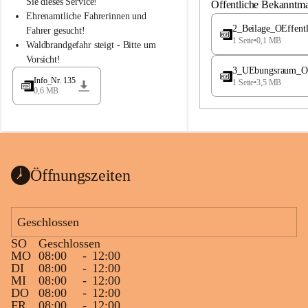
S
S
Sie dieses Service!
Öffentliche Bekanntm
t
t
Ehrenamtliche Fahrerinnen und 
.
.
2_Beilage_OEffent
Fahrer gesucht!
M
M
1 Seite
•
0,1 MB
Waldbrandgefahr steigt - Bitte um 
a
a
Vorsicht!
g
g
3_UEbungsraum_OEs
d
d
Info_Nr. 135
1 Seite
•
3,5 MB
a
a
0,6 MB
l
l
e
e
n
n
a
a
Öffnungszeiten
Geschlossen
SO
Geschlossen
MO
08:00
-
12:00
DI
08:00
-
12:00
MI
08:00
-
12:00
DO
08:00
-
12:00
FR
08:00
-
12:00