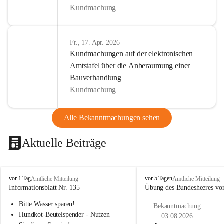
Kundmachung
Fr., 17. Apr. 2026
Kundmachungen auf der elektronischen
Amtstafel über die Anberaumung einer
Bauverhandlung
Kundmachung
Alle Bekanntmachungen sehen
Aktuelle Beiträge
B
B
vor 1 Tag
vor 5 Tagen
Amtliche Mitteilung
Amtliche Mitteilung
u
u
Informationsblatt Nr. 135
Übung des Bundesheeres von
c
c
Bitte Wasser sparen!
h
h
Bekanntmachung
-
-
Hundkot-Beutelspender - Nutzen 
03.08.2026