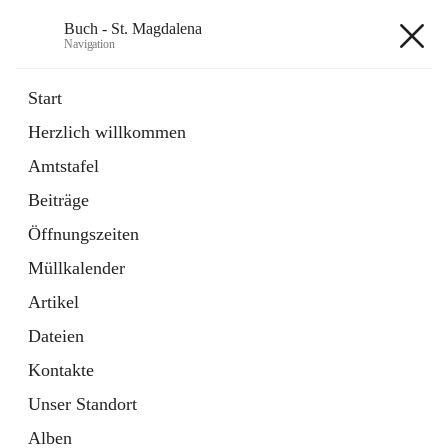
Buch - St. Magdalena
Navigation
Buch - St. Magdalena
Start
Herzlich willkommen
Gemeinde
Amtstafel
11 Schnellzugriffe
Beiträge
Bürgerservice
10 Schnellzugriffe
Öffnungszeiten
Müllkalender
+6
Artikel
Dateien
Kontakte
Unser Standort
Hauptadresse
Alben