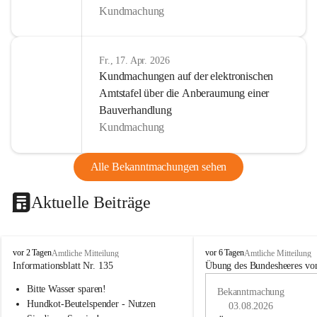
Kundmachung
Fr., 17. Apr. 2026
Kundmachungen auf der elektronischen
Amtstafel über die Anberaumung einer
Bauverhandlung
Kundmachung
Alle Bekanntmachungen sehen
Aktuelle Beiträge
B
B
vor 2 Tagen
vor 6 Tagen
Amtliche Mitteilung
Amtliche Mitteilung
u
u
Informationsblatt Nr. 135
Übung des Bundesheeres von
c
c
Bitte Wasser sparen!
h
h
Bekanntmachung
-
-
Hundkot-Beutelspender - Nutzen 
03.08.2026