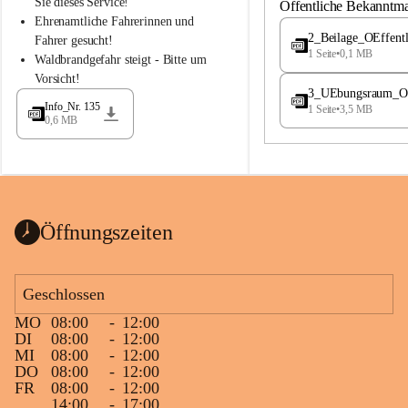
S
S
Sie dieses Service!
Öffentliche Bekanntm
t
t
Ehrenamtliche Fahrerinnen und 
.
.
2_Beilage_OEffent
Fahrer gesucht!
M
M
1 Seite
•
0,1 MB
Waldbrandgefahr steigt - Bitte um 
a
a
Vorsicht!
g
g
3_UEbungsraum_OEs
d
d
Info_Nr. 135
1 Seite
•
3,5 MB
a
a
0,6 MB
l
l
e
e
n
n
a
a
Öffnungszeiten
Geschlossen
MO
08:00
-
12:00
DI
08:00
-
12:00
MI
08:00
-
12:00
DO
08:00
-
12:00
FR
08:00
-
12:00
14:00
-
17:00