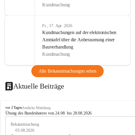
Kundmachung
Fr., 17. Apr. 2026
Kundmachungen auf der elektronischen
Amtstafel über die Anberaumung einer
Bauverhandlung
Kundmachung
Alle Bekanntmachungen sehen
Aktuelle Beiträge
B
vor 2 Tagen
Amtliche Mitteilung
u
Übung des Bundesheeres von 24.08. bis 28.08.2026
c
h
Bekanntmachung
-
03.08.2026