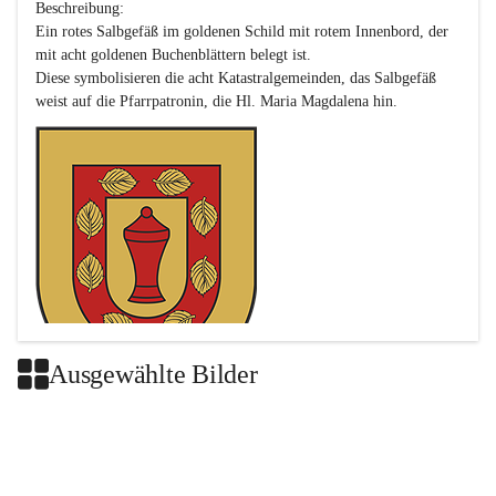
Beschreibung:

Ein rotes Salbgefäß im goldenen Schild mit rotem Innenbord, der 
mit acht goldenen Buchenblättern belegt ist.

Diese symbolisieren die acht Katastralgemeinden, das Salbgefäß 
Ausgewählte Bilder
Das neue Wappen ist eine Verschmelzung der Wappen der ehemals 
selbstständigen Gemeinden Buch-Geiseldorf und St. Magdalena.
