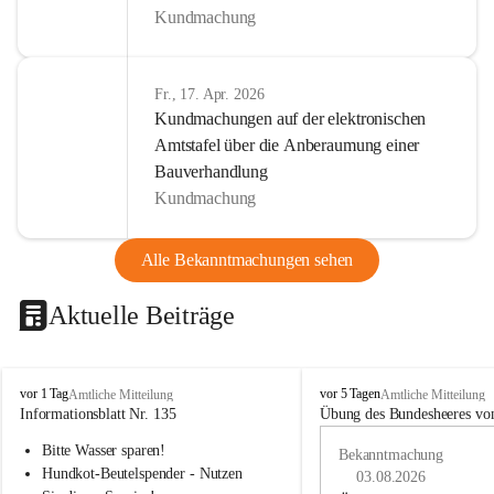
Kundmachung
Fr., 17. Apr. 2026
Kundmachungen auf der elektronischen
Amtstafel über die Anberaumung einer
Bauverhandlung
Kundmachung
Alle Bekanntmachungen sehen
Aktuelle Beiträge
B
B
vor 1 Tag
vor 5 Tagen
Amtliche Mitteilung
Amtliche Mitteilung
u
u
Informationsblatt Nr. 135
Übung des Bundesheeres von
c
c
Bitte Wasser sparen!
h
h
Bekanntmachung
-
-
Hundkot-Beutelspender - Nutzen 
03.08.2026