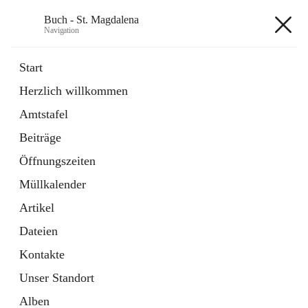
Buch - St. Magdalena
Navigation
Buch - St. Magdalena
Start
Herzlich willkommen
Gemeinde
Amtstafel
11 Schnellzugriffe
Beiträge
Bürgerservice
10 Schnellzugriffe
Öffnungszeiten
Müllkalender
+6
Artikel
Dateien
Kontakte
Unser Standort
Hauptadresse
Alben