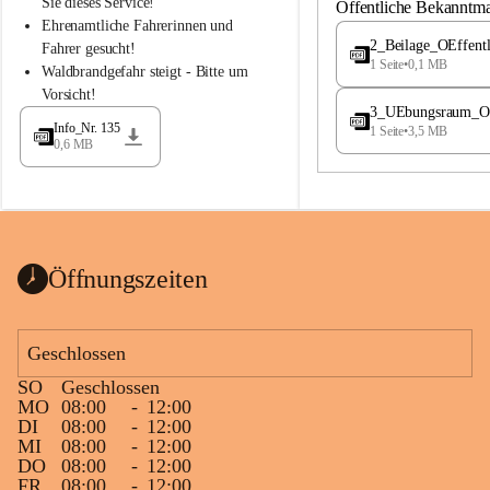
S
S
Sie dieses Service!
Öffentliche Bekanntm
t
t
Ehrenamtliche Fahrerinnen und 
.
.
2_Beilage_OEffent
Fahrer gesucht!
M
M
1 Seite
•
0,1 MB
Waldbrandgefahr steigt - Bitte um 
a
a
Vorsicht!
g
g
3_UEbungsraum_OEs
d
d
Info_Nr. 135
1 Seite
•
3,5 MB
a
a
0,6 MB
l
l
e
e
n
n
a
a
Öffnungszeiten
Geschlossen
SO
Geschlossen
MO
08:00
-
12:00
DI
08:00
-
12:00
MI
08:00
-
12:00
DO
08:00
-
12:00
FR
08:00
-
12:00