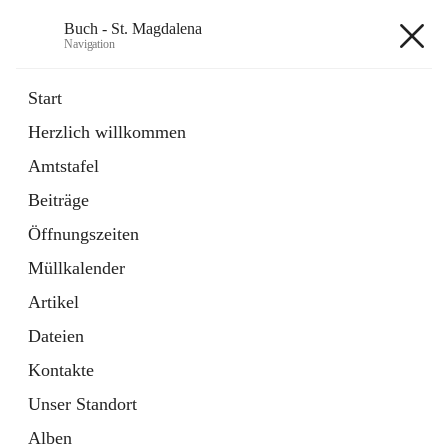
Buch - St. Magdalena
Navigation
Buch - St. Magdalena
Start
Herzlich willkommen
Gemeinde
Amtstafel
11 Schnellzugriffe
Beiträge
Bürgerservice
10 Schnellzugriffe
Öffnungszeiten
Müllkalender
+6
Artikel
Dateien
Kontakte
Unser Standort
Hauptadresse
Alben