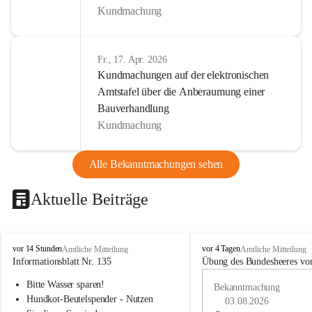
Kundmachung
Fr., 17. Apr. 2026
Kundmachungen auf der elektronischen
Amtstafel über die Anberaumung einer
Bauverhandlung
Kundmachung
Alle Bekanntmachungen sehen
Aktuelle Beiträge
B
B
vor 14 Stunden
vor 4 Tagen
Amtliche Mitteilung
Amtliche Mitteilung
u
u
Informationsblatt Nr. 135
Übung des Bundesheeres von
c
c
Bitte Wasser sparen!
h
h
Bekanntmachung
-
-
Hundkot-Beutelspender - Nutzen 
03.08.2026