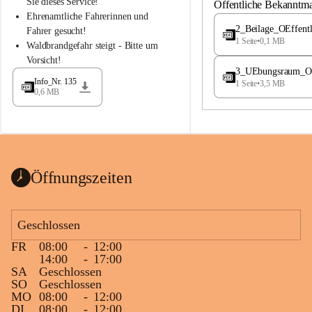
S
S
Sie dieses Service!
Öffentliche Bekanntm
t
t
Ehrenamtliche Fahrerinnen und 
.
.
2_Beilage_OEffent
Fahrer gesucht!
M
M
1 Seite
•
0,1 MB
Waldbrandgefahr steigt - Bitte um 
a
a
Vorsicht!
g
g
3_UEbungsraum_OEs
d
d
Info_Nr. 135
1 Seite
•
3,5 MB
a
a
0,6 MB
l
l
e
e
n
n
a
a
Öffnungszeiten
Geschlossen
FR
08:00
-
12:00
14:00
-
17:00
SA
Geschlossen
SO
Geschlossen
MO
08:00
-
12:00
DI
08:00
-
12:00