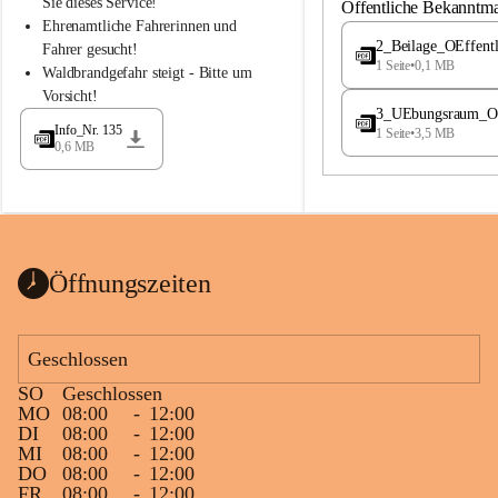
S
S
Sie dieses Service!
Öffentliche Bekanntm
t
t
Ehrenamtliche Fahrerinnen und 
.
.
2_Beilage_OEffent
Fahrer gesucht!
M
M
1 Seite
•
0,1 MB
Waldbrandgefahr steigt - Bitte um 
a
a
Vorsicht!
g
g
3_UEbungsraum_OEs
d
d
Info_Nr. 135
1 Seite
•
3,5 MB
a
a
0,6 MB
l
l
e
e
n
n
a
a
Öffnungszeiten
Geschlossen
SO
Geschlossen
MO
08:00
-
12:00
DI
08:00
-
12:00
MI
08:00
-
12:00
DO
08:00
-
12:00
FR
08:00
-
12:00