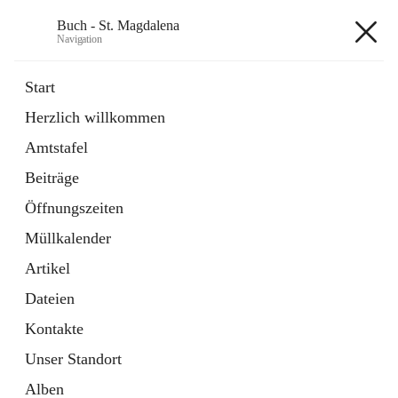
Buch - St. Magdalena
Navigation
Buch - St. Magdalena
Start
Herzlich willkommen
Gemeinde
Amtstafel
11 Schnellzugriffe
Beiträge
Bürgerservice
10 Schnellzugriffe
Öffnungszeiten
Müllkalender
+6
Artikel
Dateien
Kontakte
Unser Standort
Hauptadresse
Alben