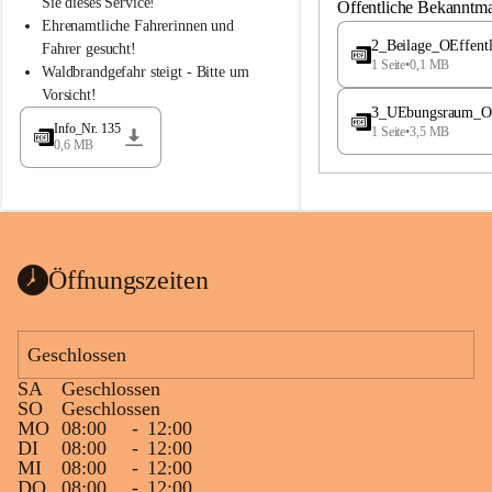
S
S
Sie dieses Service!
Öffentliche Bekanntm
t
t
Ehrenamtliche Fahrerinnen und 
.
.
2_Beilage_OEffent
Fahrer gesucht!
M
M
1 Seite
•
0,1 MB
Waldbrandgefahr steigt - Bitte um 
a
a
Vorsicht!
g
g
3_UEbungsraum_OEs
d
d
Info_Nr. 135
1 Seite
•
3,5 MB
a
a
0,6 MB
l
l
e
e
n
n
a
a
Öffnungszeiten
Geschlossen
SA
Geschlossen
SO
Geschlossen
MO
08:00
-
12:00
DI
08:00
-
12:00
MI
08:00
-
12:00
DO
08:00
-
12:00