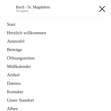
Buch - St. Magdalena
Navigation
Buch - St. Magdalena
Start
Herzlich willkommen
Gemeinde
Amtstafel
11 Schnellzugriffe
Beiträge
Bürgerservice
10 Schnellzugriffe
Öffnungszeiten
Müllkalender
+6
Artikel
Dateien
Kontakte
Unser Standort
Hauptadresse
Alben