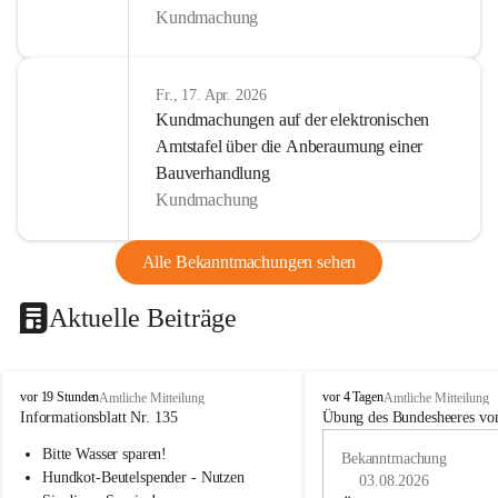
Kundmachung
Fr., 17. Apr. 2026
Kundmachungen auf der elektronischen
Amtstafel über die Anberaumung einer
Bauverhandlung
Kundmachung
Alle Bekanntmachungen sehen
Aktuelle Beiträge
B
B
vor 19 Stunden
vor 4 Tagen
Amtliche Mitteilung
Amtliche Mitteilung
u
u
Informationsblatt Nr. 135
Übung des Bundesheeres von
c
c
Bitte Wasser sparen!
h
h
Bekanntmachung
-
-
Hundkot-Beutelspender - Nutzen 
03.08.2026