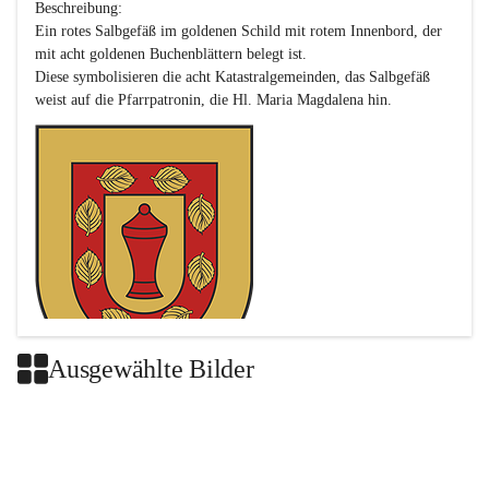
Beschreibung:

Ein rotes Salbgefäß im goldenen Schild mit rotem Innenbord, der 
mit acht goldenen Buchenblättern belegt ist.

Diese symbolisieren die acht Katastralgemeinden, das Salbgefäß 
Ausgewählte Bilder
Das neue Wappen ist eine Verschmelzung der Wappen der ehemals 
selbstständigen Gemeinden Buch-Geiseldorf und St. Magdalena.
