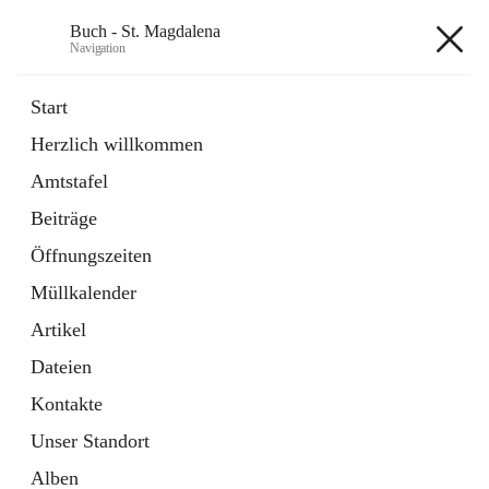
Buch - St. Magdalena
Navigation
Buch - St. Magdalena
Start
Herzlich willkommen
Gemeinde
Amtstafel
11 Schnellzugriffe
Beiträge
Bürgerservice
10 Schnellzugriffe
Öffnungszeiten
Müllkalender
+6
Artikel
Dateien
Kontakte
Unser Standort
Hauptadresse
Alben