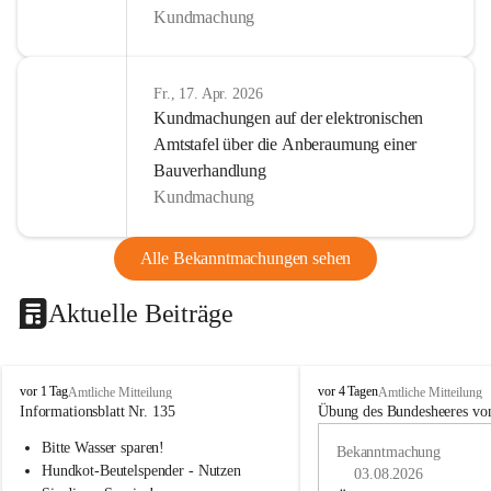
Kundmachung
Fr., 17. Apr. 2026
Kundmachungen auf der elektronischen
Amtstafel über die Anberaumung einer
Bauverhandlung
Kundmachung
Alle Bekanntmachungen sehen
Aktuelle Beiträge
B
B
vor 1 Tag
vor 4 Tagen
Amtliche Mitteilung
Amtliche Mitteilung
u
u
Informationsblatt Nr. 135
Übung des Bundesheeres von
c
c
Bitte Wasser sparen!
h
h
Bekanntmachung
-
-
Hundkot-Beutelspender - Nutzen 
03.08.2026