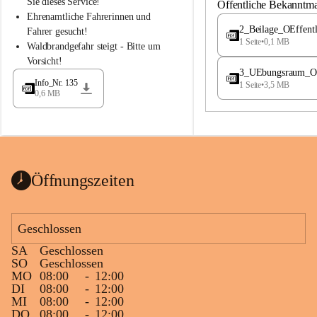
S
S
Sie dieses Service!
Öffentliche Bekanntm
t
t
Ehrenamtliche Fahrerinnen und 
.
.
2_Beilage_OEffent
Fahrer gesucht!
M
M
1 Seite
•
0,1 MB
Waldbrandgefahr steigt - Bitte um 
a
a
Vorsicht!
g
g
3_UEbungsraum_OEs
d
d
Info_Nr. 135
1 Seite
•
3,5 MB
a
a
0,6 MB
l
l
e
e
n
n
a
a
Öffnungszeiten
Geschlossen
SA
Geschlossen
SO
Geschlossen
MO
08:00
-
12:00
DI
08:00
-
12:00
MI
08:00
-
12:00
DO
08:00
-
12:00