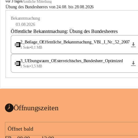
B
vor 3 Tagen
Amtliche Mitteilung
u
Übung des Bundesheeres von 24.08. bis 28.08.2026
c
h
Bekanntmachung
-
03.08.2026
S
Öffentliche Bekanntmachung: Übung des Bundesheeres
t
.
2_Beilage_OEffentliche_Bekannmachung_VBl._I_Nr._52_2007
M
1 Seite
•
0,1 MB
a
g
3_UEbungsraum_OEsterreichisches_Bundesheer_Optimized
d
1 Seite
•
3,5 MB
a
l
e
n
a
Öffnungszeiten
Öffnet bald