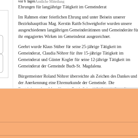
B
vor 6 Tagen
Amtliche Mitteilung
u
Ehrungen für langjährige Tätigkeit im Gemeinderat
c
Im Rahmen einer feierlichen Ehrung und unter Beisein unserer 
h
-
Bezirkshauptfrau Mag. Kerstin Raith-Schweighofer wurden unsere 
S
ausgeschiedenen langjährigen Gemeinderätinnen und Gemeinderäte fü
t
ihr engagiertes Wirken im Gemeinderat ausgezeichnet.
.
M
Geehrt wurde 
Klaus Stüber 
für seine 
25-jährige Tätigkeit
 im 
a
Gemeinderat, 
Claudia Nöhrer 
für ihre
 15-jährige Tätigkeit
 im 
g
Gemeinderat und 
Günter Kogler 
für seine
 12-jährige Tätigkeit
 im 
d
Gemeinderat der Gemeinde Buch-St. Magdalena. 
a
l
Bürgermeister Roland Nöhrer überreichte als Zeichen des Dankes und
e
der Anerkennung eine Ehrenurkunde der Gemeinde. Die 
n
Bezirkshauptfrau Mag. Kerstin Raith-Schweighofer würdigte die 
a
langjährige kommunalpolitische Tätigkeit mit der Überreichung eines 
Ehrendiploms der Steiermärkischen Landesregierung.
Die Gemeinde Buch-St. Magdalena und das Land Steiermark bedanke
sich herzlich für den langjährigen Einsatz, das verantwortungsbewusst
+6
Engagement und die wertvolle Mitarbeit zum Wohle der 
Gemeindebürgerinnen und Gemeindebürger!