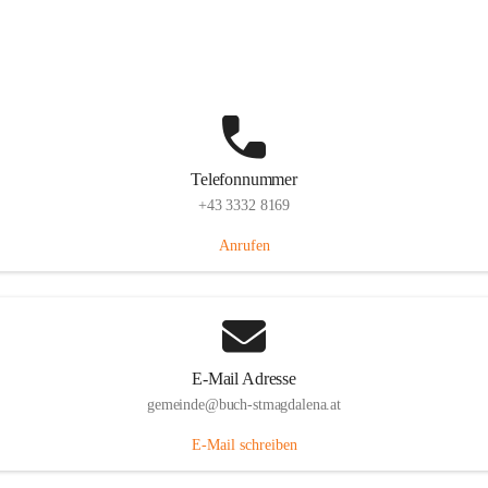
St. Magdalena 55, 8274 Buch-St. Magdalena, AUT
Auf Karte ansehen
Telefonnummer
+43 3332 8169
Anrufen
E-Mail Adresse
gemeinde@buch-stmagdalena.at
E-Mail schreiben