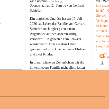
B
B
vor 2 Wochen
vor 3 Woc
Ankündigung
u
u
Spendenaufruf für Familie von Gerhard 
Die neue
c
c
Schieder!
ist da"! 
h
h
Sie steht
-
-
Ein tragisches Unglück hat am 17. Juli 
Verfügun
S
S
r 
2026 das Leben der Familie von Gerhard 
In Kürze 
t
t
Schieder aus Jungberg von einem 
Ausgabe 
.
.
Augenblick auf den anderen völlig 
M
M
Wir wüns
verändert. Ein geliebter Familienvater 
a
a
erholsam
wurde viel zu früh aus dem Leben 
g
g
Lesen! 
d
d
gerissen und zurückbleiben seine Ehefrau 
a
a
V3_G
und zwei Kinder.
l
l
44,
 
e
e
In dieser schweren Zeit möchten wir die 
n
n
hinterbliebene Familie nicht allein lassen. 
a
a
Mit Ihrer Spende können Sie ein Zeichen 
der Anteilnahme und der Solidarität setzen.
Wir danken allen Spenderinnen und 
n 
Spendern von Herzen für ihre 
e 
Unterstützung, ihre Hilfsbereitschaft und 
ihr Mitgefühl.