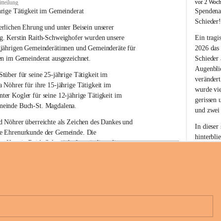
B
vor 2 Woc
tteilung
u
hrige Tätigkeit im Gemeinderat
Spendena
c
Schieder
rlichen Ehrung und unter Beisein unserer 
h
-
g. Kerstin Raith-Schweighofer wurden unsere 
Ein tragi
S
gjährigen Gemeinderätinnen und Gemeinderäte für 
2026 das
t
en im Gemeinderat ausgezeichnet.
Schieder
.
Augenblic
M
Stüber 
für seine 
25-jährige Tätigkeit
 im 
verändert
a
a Nöhrer 
für ihre
 15-jährige Tätigkeit
 im 
wurde vi
g
nter Kogler 
für seine
 12-jährige Tätigkeit
 im 
d
gerissen 
einde Buch-St. Magdalena. 
a
und zwei
l
 Nöhrer überreichte als Zeichen des Dankes und 
e
In dieser
e Ehrenurkunde der Gemeinde. Die 
n
hinterbli
. Kerstin Raith-Schweighofer würdigte die 
a
Mit Ihrer
politische Tätigkeit mit der Überreichung eines 
der Antei
eiermärkischen Landesregierung.
Wir dank
t. Magdalena und das Land Steiermark bedanken 
Spendern 
n langjährigen Einsatz, das verantwortungsbewusste 
Unterstüt
+6
wertvolle Mitarbeit zum Wohle der 
ihr Mitge
n und Gemeindebürger!