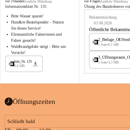
B
B
vor 3 Stunden
vor 4 Tagen
Amtliche Mitteilung
Amtliche Mitteilung
u
u
Informationsblatt Nr. 135
Übung des Bundesheeres von
c
c
Bitte Wasser sparen!
h
h
Bekanntmachung
-
-
Hundkot-Beutelspender - Nutzen 
03.08.2026
S
S
Sie dieses Service!
Öffentliche Bekanntm
t
t
Ehrenamtliche Fahrerinnen und 
.
.
2_Beilage_OEffent
Fahrer gesucht!
M
M
1 Seite
•
0,1 MB
Waldbrandgefahr steigt - Bitte um 
a
a
Vorsicht!
g
g
3_UEbungsraum_OEs
d
d
Info_Nr. 135
1 Seite
•
3,5 MB
a
a
0,6 MB
l
l
e
e
n
n
a
a
Öffnungszeiten
Schließt bald