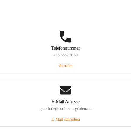
St. Magdalena 55, 8274 Buch-St. Magdalena, AUT
Auf Karte ansehen
Telefonnummer
+43 3332 8169
Anrufen
E-Mail Adresse
gemeinde@buch-stmagdalena.at
E-Mail schreiben