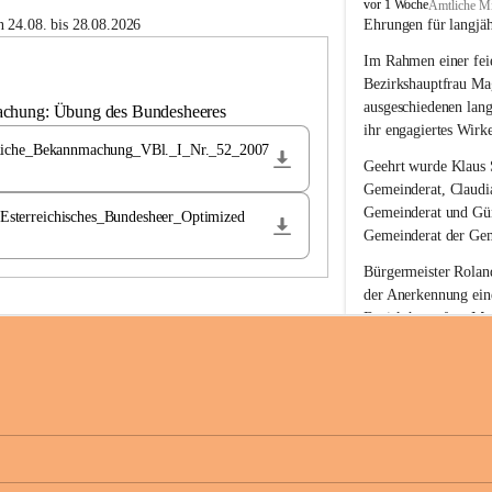
B
vor 1 Woche
Amtliche Mi
u
 24.08. bis 28.08.2026
Ehrungen für langjä
c
Im Rahmen einer feie
h
-
Bezirkshauptfrau Ma
S
ausgeschiedenen lan
achung: Übung des Bundesheeres
t
ihr engagiertes Wirk
.
liche_Bekannmachung_VBl._I_Nr._52_2007
M
Geehrt wurde 
Klaus 
a
Gemeinderat, 
Claudi
g
Gemeinderat und 
Gü
terreichisches_Bundesheer_Optimized
d
Gemeinderat der Gem
a
l
Bürgermeister Roland
e
der Anerkennung ein
n
Bezirkshauptfrau Mag
a
langjährige kommunal
Ehrendiploms der St
Die Gemeinde Buch-S
sich herzlich für de
Engagement und die 
Gemeindebürgerinne