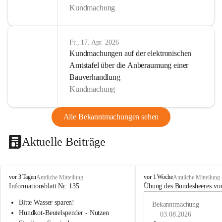
Kundmachung
Fr., 17. Apr. 2026
Kundmachungen auf der elektronischen
Amtstafel über die Anberaumung einer
Bauverhandlung
Kundmachung
Alle Bekanntmachungen sehen
Aktuelle Beiträge
B
B
vor 3 Tagen
vor 1 Woche
Amtliche Mitteilung
Amtliche Mitteilung
u
u
Informationsblatt Nr. 135
Übung des Bundesheeres von
c
c
Bitte Wasser sparen!
h
h
Bekanntmachung
-
-
Hundkot-Beutelspender - Nutzen 
03.08.2026