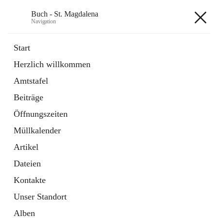
Buch - St. Magdalena
Navigation
Buch - St. Magdalena
Start
Herzlich willkommen
Gemeinde
Amtstafel
11 Schnellzugriffe
Beiträge
Bürgerservice
10 Schnellzugriffe
Öffnungszeiten
Müllkalender
+6
Artikel
Dateien
Kontakte
Unser Standort
Hauptadresse
Alben