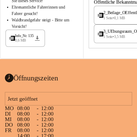
S
S
Sie dieses Service!
Öffentliche Bekanntm
t
t
Ehrenamtliche Fahrerinnen und 
.
.
2_Beilage_OEffent
Fahrer gesucht!
M
M
1 Seite
•
0,1 MB
Waldbrandgefahr steigt - Bitte um 
a
a
Vorsicht!
g
g
3_UEbungsraum_OEs
d
d
Info_Nr. 135
1 Seite
•
3,5 MB
a
a
0,6 MB
l
l
e
e
n
n
a
a
Öffnungszeiten
Jetzt geöffnet
MO
08:00
-
12:00
DI
08:00
-
12:00
MI
08:00
-
12:00
DO
08:00
-
12:00
FR
08:00
-
12:00
14:00
-
17:00