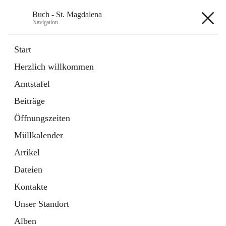
Buch - St. Magdalena
Navigation
Buch - St. Magdalena
Start
Herzlich willkommen
Gemeinde
Amtstafel
11 Schnellzugriffe
Beiträge
Bürgerservice
10 Schnellzugriffe
Öffnungszeiten
Müllkalender
+6
Artikel
Dateien
Kontakte
Unser Standort
Hauptadresse
Alben