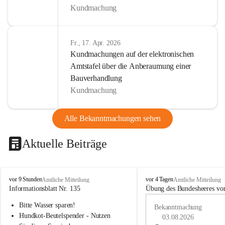
Kundmachung
Fr., 17. Apr. 2026
Kundmachungen auf der elektronischen
Amtstafel über die Anberaumung einer
Bauverhandlung
Kundmachung
Alle Bekanntmachungen sehen
Aktuelle Beiträge
B
B
vor 9 Stunden
vor 4 Tagen
Amtliche Mitteilung
Amtliche Mitteilung
u
u
Informationsblatt Nr. 135
Übung des Bundesheeres von
c
c
Bitte Wasser sparen!
h
h
Bekanntmachung
-
-
Hundkot-Beutelspender - Nutzen 
03.08.2026