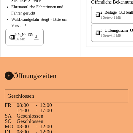
S
S
Sie dieses Service!
Öffentliche Bekanntm
t
t
Ehrenamtliche Fahrerinnen und 
.
.
2_Beilage_OEffent
Fahrer gesucht!
M
M
1 Seite
•
0,1 MB
Waldbrandgefahr steigt - Bitte um 
a
a
Vorsicht!
g
g
3_UEbungsraum_OEs
d
d
Info_Nr. 135
1 Seite
•
3,5 MB
a
a
0,6 MB
l
l
e
e
n
n
a
a
Öffnungszeiten
Geschlossen
FR
08:00
-
12:00
14:00
-
17:00
SA
Geschlossen
SO
Geschlossen
MO
08:00
-
12:00
DI
08:00
-
12:00