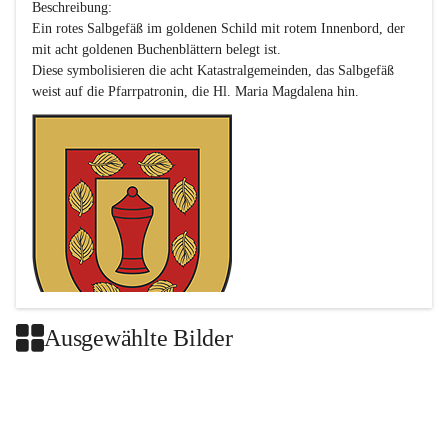
Beschreibung:

Ein rotes Salbgefäß im goldenen Schild mit rotem Innenbord, der 
mit acht goldenen Buchenblättern belegt ist.

Diese symbolisieren die acht Katastralgemeinden, das Salbgefäß 
Ausgewählte Bilder
Das neue Wappen ist eine Verschmelzung der Wappen der ehemals 
selbstständigen Gemeinden Buch-Geiseldorf und St. Magdalena.
