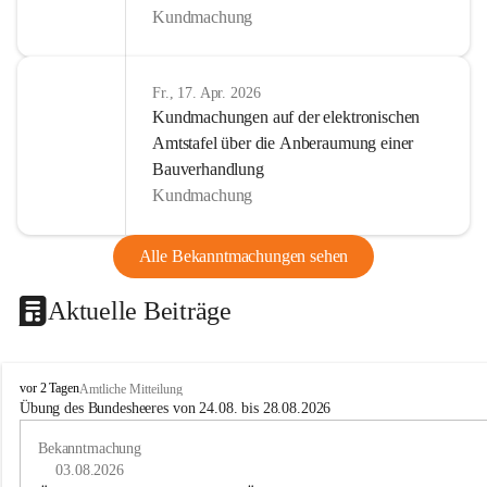
Kundmachung
Fr., 17. Apr. 2026
Kundmachungen auf der elektronischen
Amtstafel über die Anberaumung einer
Bauverhandlung
Kundmachung
Alle Bekanntmachungen sehen
Aktuelle Beiträge
B
vor 2 Tagen
Amtliche Mitteilung
u
Übung des Bundesheeres von 24.08. bis 28.08.2026
c
h
Bekanntmachung
-
03.08.2026