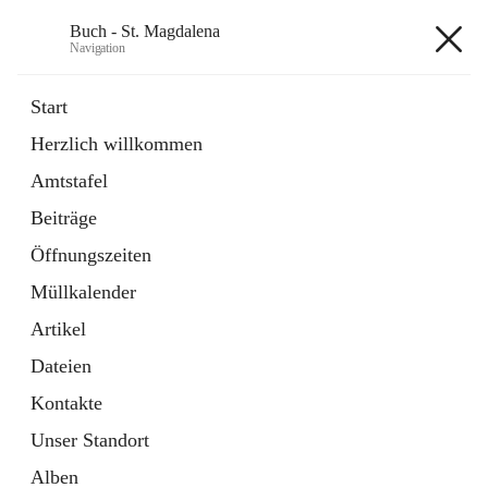
Buch - St. Magdalena
Navigation
Buch - St. Magdalena
Start
Herzlich willkommen
Gemeinde
Amtstafel
11 Schnellzugriffe
Beiträge
Bürgerservice
10 Schnellzugriffe
Öffnungszeiten
Müllkalender
+6
Artikel
Dateien
Kontakte
Unser Standort
Hauptadresse
Alben