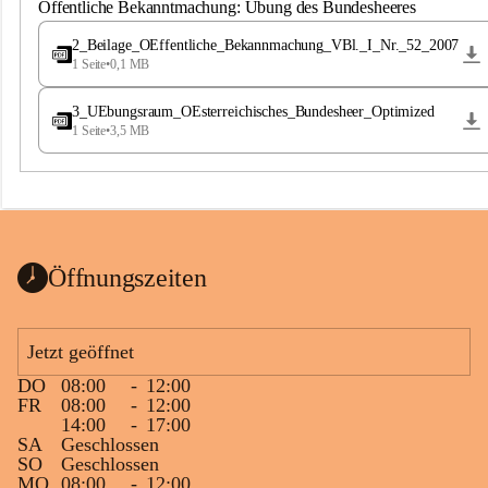
S
Öffentliche Bekanntmachung: Übung des Bundesheeres
t
.
2_Beilage_OEffentliche_Bekannmachung_VBl._I_Nr._52_2007
M
1 Seite
•
0,1 MB
a
g
3_UEbungsraum_OEsterreichisches_Bundesheer_Optimized
d
1 Seite
•
3,5 MB
a
l
e
n
a
Öffnungszeiten
Jetzt geöffnet
DO
08:00
-
12:00
FR
08:00
-
12:00
14:00
-
17:00
SA
Geschlossen
SO
Geschlossen
MO
08:00
-
12:00