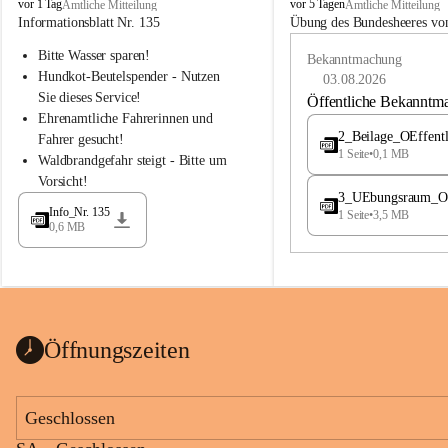
B
B
vor 1 Tag
vor 5 Tagen
Amtliche Mitteilung
Amtliche Mitteilung
u
u
Informationsblatt Nr. 135
Übung des Bundesheeres von
c
c
Bitte Wasser sparen!
h
h
Bekanntmachung
-
-
Hundkot-Beutelspender - Nutzen 
03.08.2026
S
S
Sie dieses Service!
Öffentliche Bekanntm
t
t
Ehrenamtliche Fahrerinnen und 
.
.
2_Beilage_OEffent
Fahrer gesucht!
M
M
1 Seite
•
0,1 MB
Waldbrandgefahr steigt - Bitte um 
a
a
Vorsicht!
g
g
3_UEbungsraum_OEs
d
d
Info_Nr. 135
1 Seite
•
3,5 MB
a
a
0,6 MB
l
l
e
e
n
n
a
a
Öffnungszeiten
Geschlossen