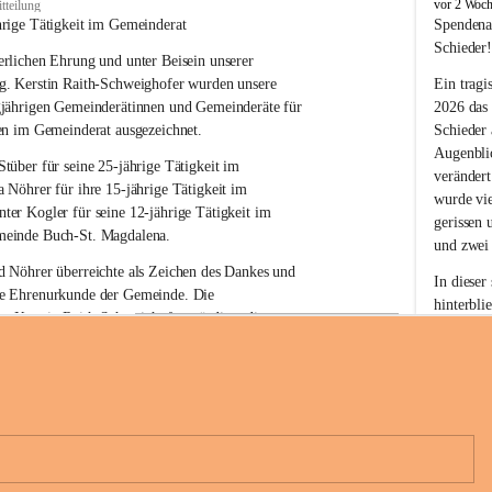
B
vor 2 Woc
tteilung
u
hrige Tätigkeit im Gemeinderat
Spendena
c
Schieder
rlichen Ehrung und unter Beisein unserer 
h
-
g. Kerstin Raith-Schweighofer wurden unsere 
Ein tragi
S
gjährigen Gemeinderätinnen und Gemeinderäte für 
2026 das
t
en im Gemeinderat ausgezeichnet.
Schieder
.
Augenblic
M
Stüber 
für seine 
25-jährige Tätigkeit
 im 
verändert
a
a Nöhrer 
für ihre
 15-jährige Tätigkeit
 im 
wurde vi
g
nter Kogler 
für seine
 12-jährige Tätigkeit
 im 
d
gerissen 
einde Buch-St. Magdalena. 
a
und zwei
l
 Nöhrer überreichte als Zeichen des Dankes und 
e
In dieser
e Ehrenurkunde der Gemeinde. Die 
n
hinterbli
. Kerstin Raith-Schweighofer würdigte die 
a
Mit Ihrer
politische Tätigkeit mit der Überreichung eines 
der Antei
eiermärkischen Landesregierung.
Wir dank
t. Magdalena und das Land Steiermark bedanken 
Spendern 
n langjährigen Einsatz, das verantwortungsbewusste 
Unterstüt
+6
wertvolle Mitarbeit zum Wohle der 
ihr Mitge
n und Gemeindebürger!