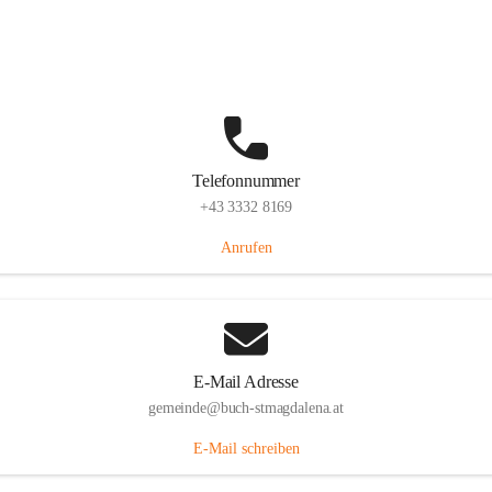
St. Magdalena 55, 8274 Buch-St. Magdalena, AUT
Auf Karte ansehen
Telefonnummer
+43 3332 8169
Anrufen
E-Mail Adresse
gemeinde@buch-stmagdalena.at
E-Mail schreiben