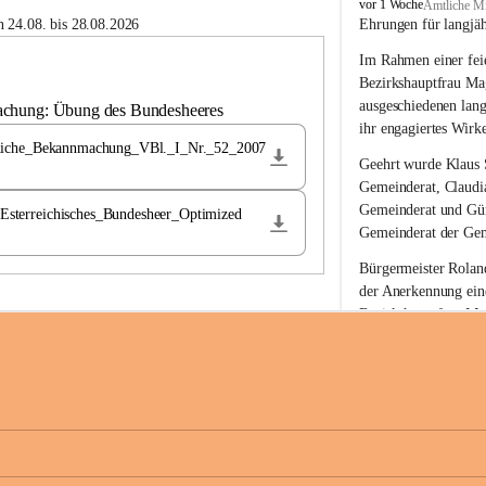
B
vor 1 Woche
Amtliche Mi
u
 24.08. bis 28.08.2026
Ehrungen für langjä
c
Im Rahmen einer feie
h
-
Bezirkshauptfrau Ma
S
ausgeschiedenen lan
achung: Übung des Bundesheeres
t
ihr engagiertes Wirk
.
liche_Bekannmachung_VBl._I_Nr._52_2007
M
Geehrt wurde 
Klaus 
a
Gemeinderat, 
Claudi
g
Gemeinderat und 
Gü
terreichisches_Bundesheer_Optimized
d
Gemeinderat der Gem
a
l
Bürgermeister Roland
e
der Anerkennung ein
n
Bezirkshauptfrau Mag
a
langjährige kommunal
Ehrendiploms der St
Die Gemeinde Buch-S
sich herzlich für de
Engagement und die 
Gemeindebürgerinne