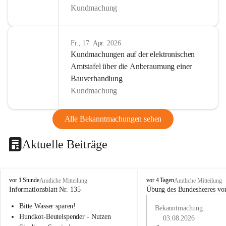
Kundmachung
Fr., 17. Apr. 2026
Kundmachungen auf der elektronischen
Amtstafel über die Anberaumung einer
Bauverhandlung
Kundmachung
Alle Bekanntmachungen sehen
Aktuelle Beiträge
B
B
vor 1 Stunde
vor 4 Tagen
Amtliche Mitteilung
Amtliche Mitteilung
u
u
Informationsblatt Nr. 135
Übung des Bundesheeres von
c
c
Bitte Wasser sparen!
h
h
Bekanntmachung
-
-
Hundkot-Beutelspender - Nutzen 
03.08.2026