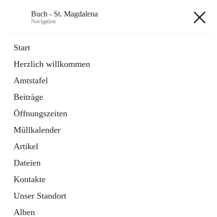
Buch - St. Magdalena
Navigation
Buch - St. Magdalena
Start
Herzlich willkommen
Gemeinde
Amtstafel
11 Schnellzugriffe
Beiträge
Bürgerservice
10 Schnellzugriffe
Öffnungszeiten
Müllkalender
+6
Artikel
Dateien
Kontakte
Unser Standort
Hauptadresse
Alben