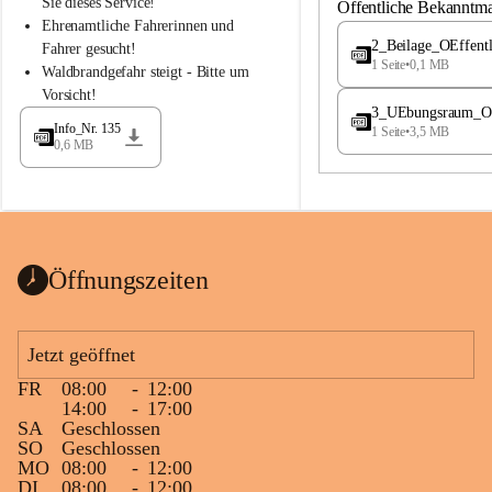
S
S
Sie dieses Service!
Öffentliche Bekanntm
t
t
Ehrenamtliche Fahrerinnen und 
.
.
2_Beilage_OEffent
Fahrer gesucht!
M
M
1 Seite
•
0,1 MB
Waldbrandgefahr steigt - Bitte um 
a
a
Vorsicht!
g
g
3_UEbungsraum_OEs
d
d
Info_Nr. 135
1 Seite
•
3,5 MB
a
a
0,6 MB
l
l
e
e
n
n
a
a
Öffnungszeiten
Jetzt geöffnet
FR
08:00
-
12:00
14:00
-
17:00
SA
Geschlossen
SO
Geschlossen
MO
08:00
-
12:00
DI
08:00
-
12:00