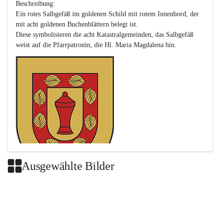
Beschreibung:

Ein rotes Salbgefäß im goldenen Schild mit rotem Innenbord, der 
mit acht goldenen Buchenblättern belegt ist.

Diese symbolisieren die acht Katastralgemeinden, das Salbgefäß 
Ausgewählte Bilder
Das neue Wappen ist eine Verschmelzung der Wappen der ehemals 
selbstständigen Gemeinden Buch-Geiseldorf und St. Magdalena.
