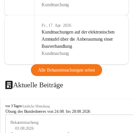
Kundmachung
Fr., 17. Apr. 2026
Kundmachungen auf der elektronischen
Amtstafel über die Anberaumung einer
Bauverhandlung
Kundmachung
Alle Bekanntmachungen sehen
Aktuelle Beiträge
B
vor 3 Tagen
Amtliche Mitteilung
u
Übung des Bundesheeres von 24.08. bis 28.08.2026
c
h
Bekanntmachung
-
03.08.2026