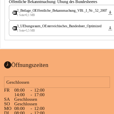
S
Öffentliche Bekanntmachung: Übung des Bundesheeres
t
.
2_Beilage_OEffentliche_Bekannmachung_VBl._I_Nr._52_2007
M
1 Seite
•
0,1 MB
a
g
3_UEbungsraum_OEsterreichisches_Bundesheer_Optimized
d
1 Seite
•
3,5 MB
a
l
e
n
a
Öffnungszeiten
Geschlossen
FR
08:00
-
12:00
14:00
-
17:00
SA
Geschlossen
SO
Geschlossen
MO
08:00
-
12:00
DI
08:00
-
12:00