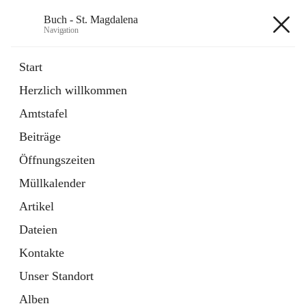
Buch - St. Magdalena
Navigation
Buch - St. Magdalena
Start
Herzlich willkommen
Gemeinde
Amtstafel
11 Schnellzugriffe
Beiträge
Bürgerservice
10 Schnellzugriffe
Öffnungszeiten
Müllkalender
+6
Artikel
Dateien
Kontakte
Unser Standort
Hauptadresse
Alben