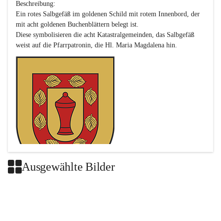
Beschreibung:

Ein rotes Salbgefäß im goldenen Schild mit rotem Innenbord, der 
mit acht goldenen Buchenblättern belegt ist.

Diese symbolisieren die acht Katastralgemeinden, das Salbgefäß 
Ausgewählte Bilder
Das neue Wappen ist eine Verschmelzung der Wappen der ehemals 
selbstständigen Gemeinden Buch-Geiseldorf und St. Magdalena.
