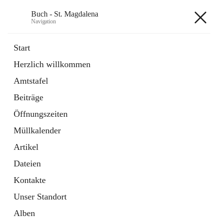
Buch - St. Magdalena
Navigation
Buch - St. Magdalena
Start
Herzlich willkommen
Gemeinde
Amtstafel
11 Schnellzugriffe
Beiträge
Bürgerservice
10 Schnellzugriffe
Öffnungszeiten
Müllkalender
+6
Artikel
Dateien
Kontakte
Unser Standort
Hauptadresse
Alben