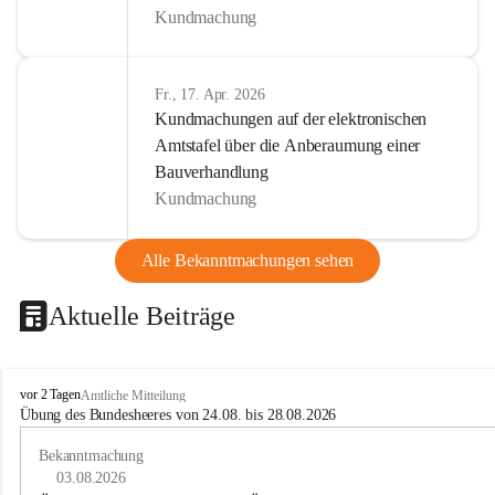
Kundmachung
Fr., 17. Apr. 2026
Kundmachungen auf der elektronischen
Amtstafel über die Anberaumung einer
Bauverhandlung
Kundmachung
Alle Bekanntmachungen sehen
Aktuelle Beiträge
B
vor 2 Tagen
Amtliche Mitteilung
u
Übung des Bundesheeres von 24.08. bis 28.08.2026
c
h
Bekanntmachung
-
03.08.2026