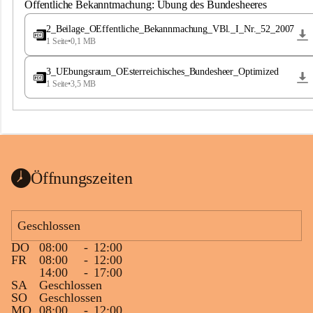
S
Öffentliche Bekanntmachung: Übung des Bundesheeres
t
.
2_Beilage_OEffentliche_Bekannmachung_VBl._I_Nr._52_2007
M
1 Seite
•
0,1 MB
a
g
3_UEbungsraum_OEsterreichisches_Bundesheer_Optimized
d
1 Seite
•
3,5 MB
a
l
e
n
a
Öffnungszeiten
Geschlossen
DO
08:00
-
12:00
FR
08:00
-
12:00
14:00
-
17:00
SA
Geschlossen
SO
Geschlossen
MO
08:00
-
12:00