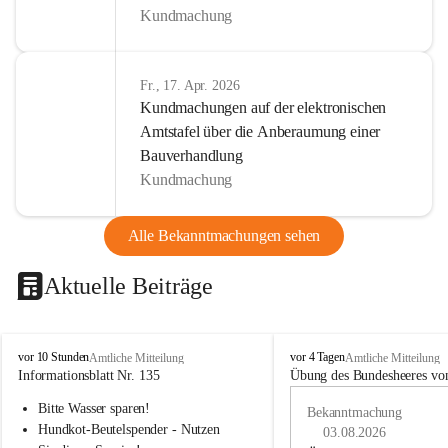
Kundmachung
Fr., 17. Apr. 2026
Kundmachungen auf der elektronischen
Amtstafel über die Anberaumung einer
Bauverhandlung
Kundmachung
Alle Bekanntmachungen sehen
Aktuelle Beiträge
B
B
vor 10 Stunden
vor 4 Tagen
Amtliche Mitteilung
Amtliche Mitteilung
u
u
Informationsblatt Nr. 135
Übung des Bundesheeres von
c
c
Bitte Wasser sparen!
h
h
Bekanntmachung
-
-
Hundkot-Beutelspender - Nutzen 
03.08.2026