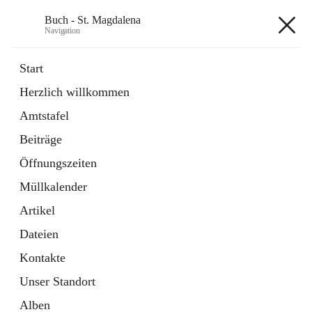
Buch - St. Magdalena
Navigation
Buch - St. Magdalena
Start
Herzlich willkommen
Gemeinde
Amtstafel
11 Schnellzugriffe
Beiträge
Bürgerservice
10 Schnellzugriffe
Öffnungszeiten
Müllkalender
+6
Artikel
Dateien
Kontakte
Unser Standort
Hauptadresse
Alben