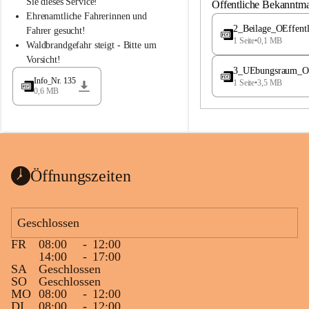
S
S
Sie dieses Service!
Öffentliche Bekanntm
t
t
Ehrenamtliche Fahrerinnen und 
.
.
2_Beilage_OEffent
Fahrer gesucht!
M
M
1 Seite
•
0,1 MB
Waldbrandgefahr steigt - Bitte um 
a
a
Vorsicht!
g
g
3_UEbungsraum_OEs
d
d
Info_Nr. 135
1 Seite
•
3,5 MB
a
a
0,6 MB
l
l
e
e
n
n
a
a
Öffnungszeiten
Geschlossen
FR
08:00
-
12:00
14:00
-
17:00
SA
Geschlossen
SO
Geschlossen
MO
08:00
-
12:00
DI
08:00
-
12:00