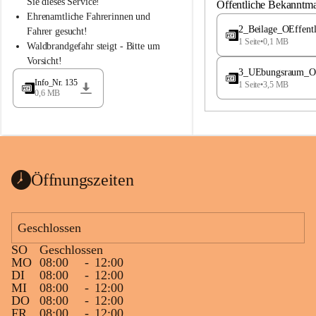
S
S
Sie dieses Service!
Öffentliche Bekanntm
t
t
Ehrenamtliche Fahrerinnen und 
.
.
2_Beilage_OEffent
Fahrer gesucht!
M
M
1 Seite
•
0,1 MB
Waldbrandgefahr steigt - Bitte um 
a
a
Vorsicht!
g
g
3_UEbungsraum_OEs
d
d
Info_Nr. 135
1 Seite
•
3,5 MB
a
a
0,6 MB
l
l
e
e
n
n
a
a
Öffnungszeiten
Geschlossen
SO
Geschlossen
MO
08:00
-
12:00
DI
08:00
-
12:00
MI
08:00
-
12:00
DO
08:00
-
12:00
FR
08:00
-
12:00