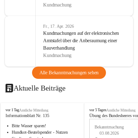
Kundmachung
Fr., 17. Apr. 2026
Kundmachungen auf der elektronischen
Amtstafel über die Anberaumung einer
Bauverhandlung
Kundmachung
Alle Bekanntmachungen sehen
Aktuelle Beiträge
B
B
vor 1 Tag
vor 5 Tagen
Amtliche Mitteilung
Amtliche Mitteilung
u
u
Informationsblatt Nr. 135
Übung des Bundesheeres von
c
c
Bitte Wasser sparen!
h
h
Bekanntmachung
-
-
Hundkot-Beutelspender - Nutzen 
03.08.2026