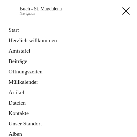
Buch - St. Magdalena
Navigation
Buch - St. Magdalena
Start
Herzlich willkommen
Gemeinde
Amtstafel
11 Schnellzugriffe
Beiträge
Bürgerservice
10 Schnellzugriffe
Öffnungszeiten
Müllkalender
+6
Artikel
Dateien
Kontakte
Unser Standort
Hauptadresse
Alben