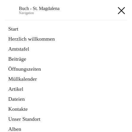
Buch - St. Magdalena
Navigation
Buch - St. Magdalena
Start
Herzlich willkommen
Gemeinde
Amtstafel
11 Schnellzugriffe
Beiträge
Bürgerservice
10 Schnellzugriffe
Öffnungszeiten
Müllkalender
+6
Artikel
Dateien
Kontakte
Unser Standort
Hauptadresse
Alben