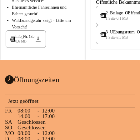
S
S
Sie dieses Service!
Öffentliche Bekanntm
t
t
Ehrenamtliche Fahrerinnen und 
.
.
2_Beilage_OEffent
Fahrer gesucht!
M
M
1 Seite
•
0,1 MB
Waldbrandgefahr steigt - Bitte um 
a
a
Vorsicht!
g
g
3_UEbungsraum_OEs
d
d
Info_Nr. 135
1 Seite
•
3,5 MB
a
a
0,6 MB
l
l
e
e
n
n
a
a
Öffnungszeiten
Jetzt geöffnet
FR
08:00
-
12:00
14:00
-
17:00
SA
Geschlossen
SO
Geschlossen
MO
08:00
-
12:00
DI
08:00
-
12:00