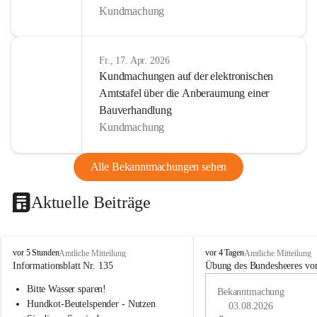
Kundmachung
Fr., 17. Apr. 2026
Kundmachungen auf der elektronischen
Amtstafel über die Anberaumung einer
Bauverhandlung
Kundmachung
Alle Bekanntmachungen sehen
Aktuelle Beiträge
B
B
vor 5 Stunden
vor 4 Tagen
Amtliche Mitteilung
Amtliche Mitteilung
u
u
Informationsblatt Nr. 135
Übung des Bundesheeres von
c
c
Bitte Wasser sparen!
h
h
Bekanntmachung
-
-
Hundkot-Beutelspender - Nutzen 
03.08.2026