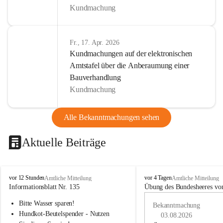
Kundmachung
Fr., 17. Apr. 2026
Kundmachungen auf der elektronischen
Amtstafel über die Anberaumung einer
Bauverhandlung
Kundmachung
Alle Bekanntmachungen sehen
Aktuelle Beiträge
B
B
vor 12 Stunden
vor 4 Tagen
Amtliche Mitteilung
Amtliche Mitteilung
u
u
Informationsblatt Nr. 135
Übung des Bundesheeres von
c
c
Bitte Wasser sparen!
h
h
Bekanntmachung
-
-
Hundkot-Beutelspender - Nutzen 
03.08.2026