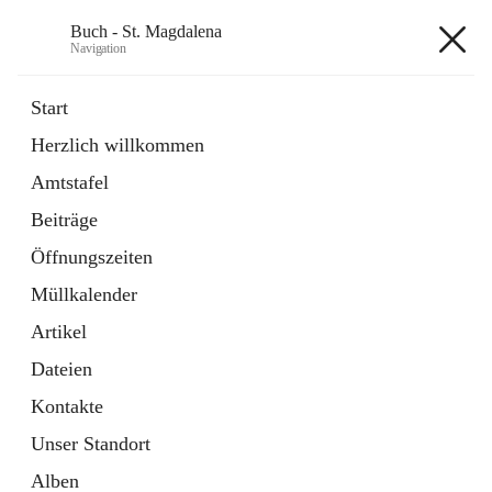
Buch - St. Magdalena
Navigation
Buch - St. Magdalena
Start
Herzlich willkommen
Gemeinde
Amtstafel
11 Schnellzugriffe
Beiträge
Bürgerservice
10 Schnellzugriffe
Öffnungszeiten
Müllkalender
+6
Artikel
Dateien
Kontakte
Unser Standort
Hauptadresse
Alben