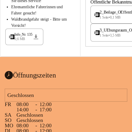
S
S
Sie dieses Service!
Öffentliche Bekanntm
t
t
Ehrenamtliche Fahrerinnen und 
.
.
2_Beilage_OEffent
Fahrer gesucht!
M
M
1 Seite
•
0,1 MB
Waldbrandgefahr steigt - Bitte um 
a
a
Vorsicht!
g
g
3_UEbungsraum_OEs
d
d
Info_Nr. 135
1 Seite
•
3,5 MB
a
a
0,6 MB
l
l
e
e
n
n
a
a
Öffnungszeiten
Geschlossen
FR
08:00
-
12:00
14:00
-
17:00
SA
Geschlossen
SO
Geschlossen
MO
08:00
-
12:00
DI
08:00
-
12:00