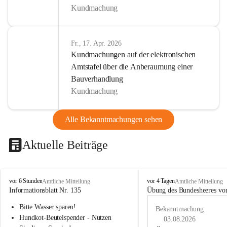
Kundmachung
Fr., 17. Apr. 2026
Kundmachungen auf der elektronischen
Amtstafel über die Anberaumung einer
Bauverhandlung
Kundmachung
Alle Bekanntmachungen sehen
Aktuelle Beiträge
B
B
vor 6 Stunden
vor 4 Tagen
Amtliche Mitteilung
Amtliche Mitteilung
u
u
Informationsblatt Nr. 135
Übung des Bundesheeres von
c
c
Bitte Wasser sparen!
h
h
Bekanntmachung
-
-
Hundkot-Beutelspender - Nutzen 
03.08.2026