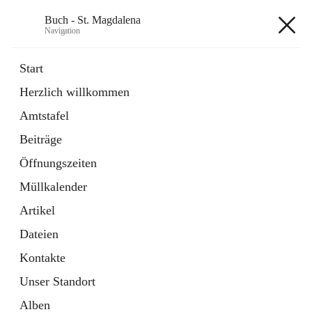
Buch - St. Magdalena
Navigation
Buch - St. Magdalena
Start
Herzlich willkommen
Gemeinde
Amtstafel
11 Schnellzugriffe
Beiträge
Bürgerservice
10 Schnellzugriffe
Öffnungszeiten
Müllkalender
+6
Artikel
Dateien
Kontakte
Unser Standort
Hauptadresse
Alben