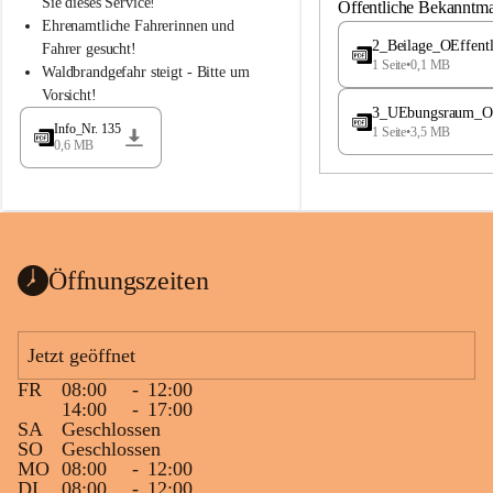
S
S
Sie dieses Service!
Öffentliche Bekanntm
t
t
Ehrenamtliche Fahrerinnen und 
.
.
2_Beilage_OEffent
Fahrer gesucht!
M
M
1 Seite
•
0,1 MB
Waldbrandgefahr steigt - Bitte um 
a
a
Vorsicht!
g
g
3_UEbungsraum_OEs
d
d
Info_Nr. 135
1 Seite
•
3,5 MB
a
a
0,6 MB
l
l
e
e
n
n
a
a
Öffnungszeiten
Jetzt geöffnet
FR
08:00
-
12:00
14:00
-
17:00
SA
Geschlossen
SO
Geschlossen
MO
08:00
-
12:00
DI
08:00
-
12:00