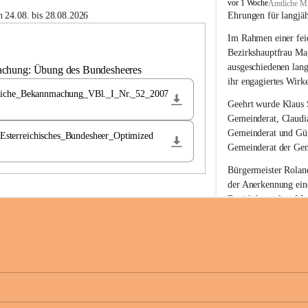
B
vor 1 Woche
Amtliche Mi
u
 24.08. bis 28.08.2026
Ehrungen für langjä
c
Im Rahmen einer feie
h
-
Bezirkshauptfrau Ma
S
ausgeschiedenen lan
achung: Übung des Bundesheeres
t
ihr engagiertes Wirk
.
liche_Bekannmachung_VBl._I_Nr._52_2007
M
Geehrt wurde 
Klaus 
a
Gemeinderat, 
Claudi
g
Gemeinderat und 
Gü
terreichisches_Bundesheer_Optimized
d
Gemeinderat der Gem
a
l
Bürgermeister Roland
e
der Anerkennung ein
n
Bezirkshauptfrau Mag
a
langjährige kommunal
Ehrendiploms der St
Die Gemeinde Buch-S
sich herzlich für de
Engagement und die 
Gemeindebürgerinne