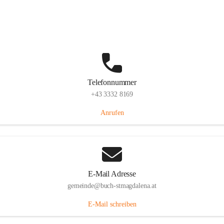
St. Magdalena 55, 8274 Buch-St. Magdalena, AUT
Auf Karte ansehen
Telefonnummer
+43 3332 8169
Anrufen
E-Mail Adresse
gemeinde@buch-stmagdalena.at
E-Mail schreiben