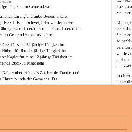
B
vor 2 Woc
tteilung
u
hrige Tätigkeit im Gemeinderat
Spendena
c
Schieder
rlichen Ehrung und unter Beisein unserer 
h
-
g. Kerstin Raith-Schweighofer wurden unsere 
Ein tragi
S
gjährigen Gemeinderätinnen und Gemeinderäte für 
2026 das
t
en im Gemeinderat ausgezeichnet.
Schieder
.
Augenblic
M
Stüber 
für seine 
25-jährige Tätigkeit
 im 
verändert
a
a Nöhrer 
für ihre
 15-jährige Tätigkeit
 im 
wurde vi
g
nter Kogler 
für seine
 12-jährige Tätigkeit
 im 
d
gerissen 
einde Buch-St. Magdalena. 
a
und zwei
l
 Nöhrer überreichte als Zeichen des Dankes und 
e
In dieser
e Ehrenurkunde der Gemeinde. Die 
n
hinterbli
. Kerstin Raith-Schweighofer würdigte die 
a
Mit Ihrer
politische Tätigkeit mit der Überreichung eines 
der Antei
eiermärkischen Landesregierung.
Wir dank
t. Magdalena und das Land Steiermark bedanken 
Spendern 
n langjährigen Einsatz, das verantwortungsbewusste 
Unterstüt
+6
wertvolle Mitarbeit zum Wohle der 
ihr Mitge
n und Gemeindebürger!