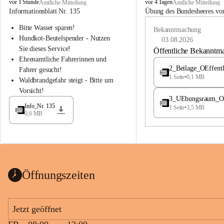
B
B
vor 1 Stunde
vor 4 Tagen
Amtliche Mitteilung
Amtliche Mitteilung
u
u
Informationsblatt Nr. 135
Übung des Bundesheeres von
c
c
Bitte Wasser sparen!
h
h
Bekanntmachung
-
-
Hundkot-Beutelspender - Nutzen 
03.08.2026
S
S
Sie dieses Service!
Öffentliche Bekanntm
t
t
Ehrenamtliche Fahrerinnen und 
.
.
2_Beilage_OEffent
Fahrer gesucht!
M
M
1 Seite
•
0,1 MB
Waldbrandgefahr steigt - Bitte um 
a
a
Vorsicht!
g
g
3_UEbungsraum_OEs
d
d
Info_Nr. 135
1 Seite
•
3,5 MB
a
a
0,6 MB
l
l
e
e
n
n
a
a
Öffnungszeiten
Jetzt geöffnet