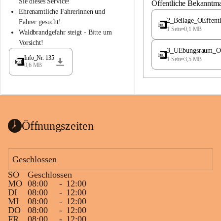
S
S
Sie dieses Service!
Öffentliche Bekanntm
t
t
Ehrenamtliche Fahrerinnen und 
.
.
2_Beilage_OEffent
Fahrer gesucht!
M
M
1 Seite
•
0,1 MB
Waldbrandgefahr steigt - Bitte um 
a
a
Vorsicht!
g
g
3_UEbungsraum_OEs
d
d
Info_Nr. 135
1 Seite
•
3,5 MB
a
a
0,6 MB
l
l
e
e
n
n
a
a
Öffnungszeiten
Geschlossen
SO
Geschlossen
MO
08:00
-
12:00
DI
08:00
-
12:00
MI
08:00
-
12:00
DO
08:00
-
12:00
FR
08:00
-
12:00