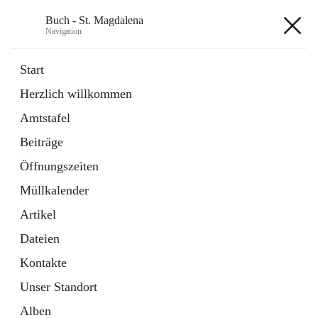
Buch - St. Magdalena
Navigation
Buch - St. Magdalena
Start
Herzlich willkommen
Gemeinde
Amtstafel
11 Schnellzugriffe
Beiträge
Bürgerservice
10 Schnellzugriffe
Öffnungszeiten
Müllkalender
+6
Artikel
Dateien
Kontakte
Unser Standort
Hauptadresse
Alben