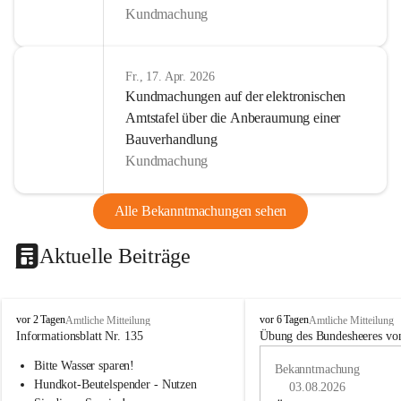
Kundmachung
Fr., 17. Apr. 2026
Kundmachungen auf der elektronischen
Amtstafel über die Anberaumung einer
Bauverhandlung
Kundmachung
Alle Bekanntmachungen sehen
Aktuelle Beiträge
B
B
vor 2 Tagen
vor 6 Tagen
Amtliche Mitteilung
Amtliche Mitteilung
u
u
Informationsblatt Nr. 135
Übung des Bundesheeres von
c
c
Bitte Wasser sparen!
h
h
Bekanntmachung
-
-
Hundkot-Beutelspender - Nutzen 
03.08.2026