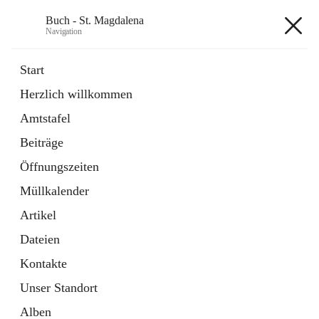
Buch - St. Magdalena
Navigation
Buch - St. Magdalena
Start
Herzlich willkommen
Gemeinde
Amtstafel
11 Schnellzugriffe
Beiträge
Bürgerservice
10 Schnellzugriffe
Öffnungszeiten
Müllkalender
+6
Artikel
Dateien
Kontakte
Unser Standort
Hauptadresse
Alben