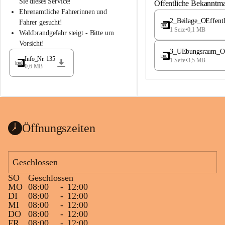
S
S
Sie dieses Service!
Öffentliche Bekanntm
t
t
Ehrenamtliche Fahrerinnen und 
.
.
2_Beilage_OEffent
Fahrer gesucht!
M
M
1 Seite
•
0,1 MB
Waldbrandgefahr steigt - Bitte um 
a
a
Vorsicht!
g
g
3_UEbungsraum_OEs
d
d
Info_Nr. 135
1 Seite
•
3,5 MB
a
a
0,6 MB
l
l
e
e
n
n
a
a
Öffnungszeiten
Geschlossen
SO
Geschlossen
MO
08:00
-
12:00
DI
08:00
-
12:00
MI
08:00
-
12:00
DO
08:00
-
12:00
FR
08:00
-
12:00