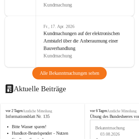
Kundmachung
Fr., 17. Apr. 2026
Kundmachungen auf der elektronischen
Amtstafel über die Anberaumung einer
Bauverhandlung
Kundmachung
Alle Bekanntmachungen sehen
Aktuelle Beiträge
B
B
vor 2 Tagen
vor 6 Tagen
Amtliche Mitteilung
Amtliche Mitteilung
u
u
Informationsblatt Nr. 135
Übung des Bundesheeres von
c
c
Bitte Wasser sparen!
h
h
Bekanntmachung
-
-
Hundkot-Beutelspender - Nutzen 
03.08.2026