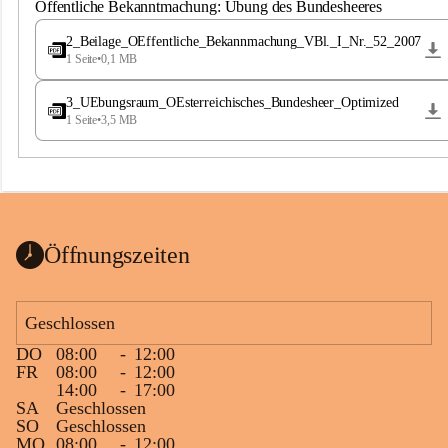
S
Öffentliche Bekanntmachung: Übung des Bundesheeres
t
.
2_Beilage_OEffentliche_Bekannmachung_VBl._I_Nr._52_2007
M
1 Seite
•
0,1 MB
a
g
3_UEbungsraum_OEsterreichisches_Bundesheer_Optimized
d
1 Seite
•
3,5 MB
a
l
e
n
a
Öffnungszeiten
Geschlossen
DO
08:00
-
12:00
FR
08:00
-
12:00
14:00
-
17:00
SA
Geschlossen
SO
Geschlossen
MO
08:00
-
12:00