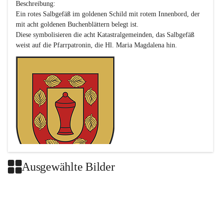
Beschreibung:

Ein rotes Salbgefäß im goldenen Schild mit rotem Innenbord, der 
mit acht goldenen Buchenblättern belegt ist.

Diese symbolisieren die acht Katastralgemeinden, das Salbgefäß 
Ausgewählte Bilder
Das neue Wappen ist eine Verschmelzung der Wappen der ehemals 
selbstständigen Gemeinden Buch-Geiseldorf und St. Magdalena.
