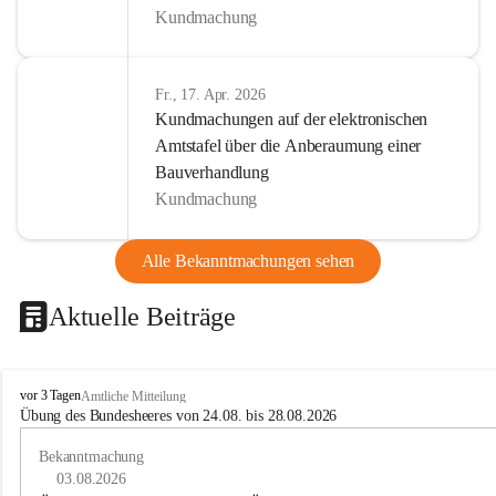
Kundmachung
Fr., 17. Apr. 2026
Kundmachungen auf der elektronischen
Amtstafel über die Anberaumung einer
Bauverhandlung
Kundmachung
Alle Bekanntmachungen sehen
Aktuelle Beiträge
B
vor 3 Tagen
Amtliche Mitteilung
u
Übung des Bundesheeres von 24.08. bis 28.08.2026
c
h
Bekanntmachung
-
03.08.2026