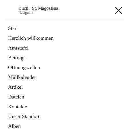
Buch - St. Magdalena
Navigation
Buch - St. Magdalena
Start
Herzlich willkommen
Gemeinde
Amtstafel
11 Schnellzugriffe
Beiträge
Bürgerservice
10 Schnellzugriffe
Öffnungszeiten
Müllkalender
+6
Artikel
Dateien
Kontakte
Unser Standort
Hauptadresse
Alben