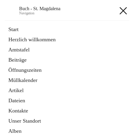
Buch - St. Magdalena
Navigation
Buch - St. Magdalena
Start
Herzlich willkommen
Gemeinde
Amtstafel
11 Schnellzugriffe
Beiträge
Bürgerservice
10 Schnellzugriffe
Öffnungszeiten
Müllkalender
+6
Artikel
Dateien
Kontakte
Unser Standort
Hauptadresse
Alben