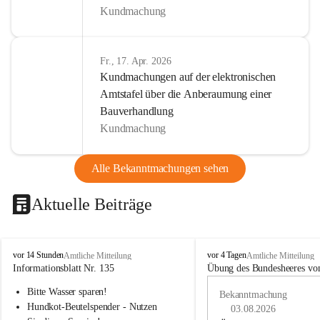
Kundmachung
Fr., 17. Apr. 2026
Kundmachungen auf der elektronischen
Amtstafel über die Anberaumung einer
Bauverhandlung
Kundmachung
Alle Bekanntmachungen sehen
Aktuelle Beiträge
B
B
vor 14 Stunden
vor 4 Tagen
Amtliche Mitteilung
Amtliche Mitteilung
u
u
Informationsblatt Nr. 135
Übung des Bundesheeres von
c
c
Bitte Wasser sparen!
h
h
Bekanntmachung
-
-
Hundkot-Beutelspender - Nutzen 
03.08.2026