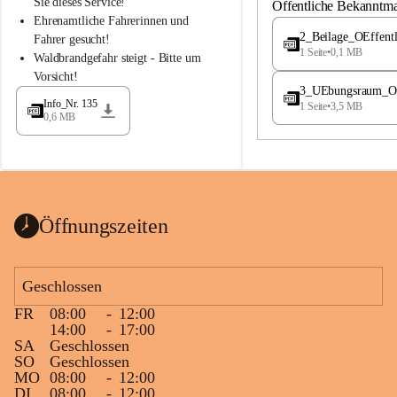
S
S
Sie dieses Service!
Öffentliche Bekanntm
t
t
Ehrenamtliche Fahrerinnen und 
.
.
2_Beilage_OEffent
Fahrer gesucht!
M
M
1 Seite
•
0,1 MB
Waldbrandgefahr steigt - Bitte um 
a
a
Vorsicht!
g
g
3_UEbungsraum_OEs
d
d
Info_Nr. 135
1 Seite
•
3,5 MB
a
a
0,6 MB
l
l
e
e
n
n
a
a
Öffnungszeiten
Geschlossen
FR
08:00
-
12:00
14:00
-
17:00
SA
Geschlossen
SO
Geschlossen
MO
08:00
-
12:00
DI
08:00
-
12:00