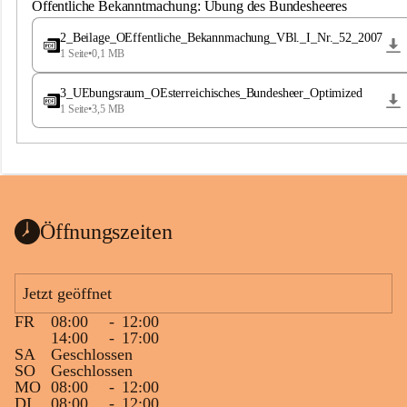
S
Öffentliche Bekanntmachung: Übung des Bundesheeres
t
.
2_Beilage_OEffentliche_Bekannmachung_VBl._I_Nr._52_2007
M
1 Seite
•
0,1 MB
a
g
3_UEbungsraum_OEsterreichisches_Bundesheer_Optimized
d
1 Seite
•
3,5 MB
a
l
e
n
a
Öffnungszeiten
Jetzt geöffnet
FR
08:00
-
12:00
14:00
-
17:00
SA
Geschlossen
SO
Geschlossen
MO
08:00
-
12:00
DI
08:00
-
12:00