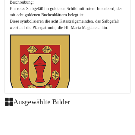
Beschreibung:

Ein rotes Salbgefäß im goldenen Schild mit rotem Innenbord, der 
mit acht goldenen Buchenblättern belegt ist.

Diese symbolisieren die acht Katastralgemeinden, das Salbgefäß 
Ausgewählte Bilder
Das neue Wappen ist eine Verschmelzung der Wappen der ehemals 
selbstständigen Gemeinden Buch-Geiseldorf und St. Magdalena.
