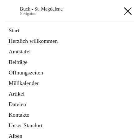
Buch - St. Magdalena
Navigation
Buch - St. Magdalena
Start
Herzlich willkommen
Gemeinde
Amtstafel
11 Schnellzugriffe
Beiträge
Bürgerservice
10 Schnellzugriffe
Öffnungszeiten
Müllkalender
+6
Artikel
Dateien
Kontakte
Unser Standort
Hauptadresse
Alben