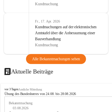
Kundmachung
Fr., 17. Apr. 2026
Kundmachungen auf der elektronischen
Amtstafel über die Anberaumung einer
Bauverhandlung
Kundmachung
Alle Bekanntmachungen sehen
Aktuelle Beiträge
B
vor 3 Tagen
Amtliche Mitteilung
u
Übung des Bundesheeres von 24.08. bis 28.08.2026
c
h
Bekanntmachung
-
03.08.2026