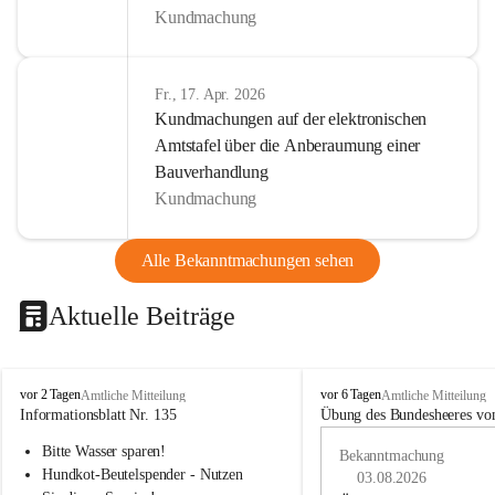
Kundmachung
Fr., 17. Apr. 2026
Kundmachungen auf der elektronischen
Amtstafel über die Anberaumung einer
Bauverhandlung
Kundmachung
Alle Bekanntmachungen sehen
Aktuelle Beiträge
B
B
vor 2 Tagen
vor 6 Tagen
Amtliche Mitteilung
Amtliche Mitteilung
u
u
Informationsblatt Nr. 135
Übung des Bundesheeres von
c
c
Bitte Wasser sparen!
h
h
Bekanntmachung
-
-
Hundkot-Beutelspender - Nutzen 
03.08.2026