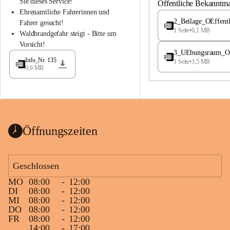
S
S
Sie dieses Service!
Öffentliche Bekanntm
t
t
Ehrenamtliche Fahrerinnen und 
.
.
2_Beilage_OEffent
Fahrer gesucht!
M
M
1 Seite
•
0,1 MB
Waldbrandgefahr steigt - Bitte um 
a
a
Vorsicht!
g
g
3_UEbungsraum_OEs
d
d
Info_Nr. 135
1 Seite
•
3,5 MB
a
a
0,6 MB
l
l
e
e
n
n
a
a
Öffnungszeiten
Geschlossen
MO
08:00
-
12:00
DI
08:00
-
12:00
MI
08:00
-
12:00
DO
08:00
-
12:00
FR
08:00
-
12:00
14:00
-
17:00