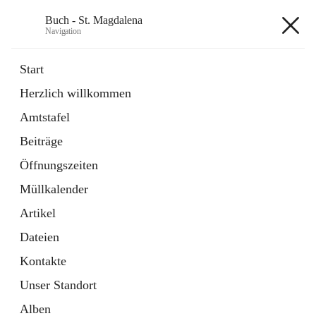
Buch - St. Magdalena
Navigation
Buch - St. Magdalena
Start
Herzlich willkommen
Gemeinde
Amtstafel
11 Schnellzugriffe
Beiträge
Bürgerservice
10 Schnellzugriffe
Öffnungszeiten
Müllkalender
+6
Artikel
Dateien
Kontakte
Unser Standort
Hauptadresse
Alben