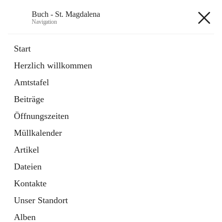
Buch - St. Magdalena
Navigation
Buch - St. Magdalena
Start
Herzlich willkommen
Gemeinde
Amtstafel
11 Schnellzugriffe
Beiträge
Bürgerservice
10 Schnellzugriffe
Öffnungszeiten
Müllkalender
+6
Artikel
Dateien
Kontakte
Unser Standort
Hauptadresse
Alben