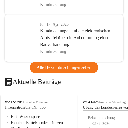
Kundmachung
Fr., 17. Apr. 2026
Kundmachungen auf der elektronischen
Amtstafel über die Anberaumung einer
Bauverhandlung
Kundmachung
Alle Bekanntmachungen sehen
Aktuelle Beiträge
B
B
vor 1 Stunde
vor 4 Tagen
Amtliche Mitteilung
Amtliche Mitteilung
u
u
Informationsblatt Nr. 135
Übung des Bundesheeres von
c
c
Bitte Wasser sparen!
h
h
Bekanntmachung
-
-
Hundkot-Beutelspender - Nutzen 
03.08.2026