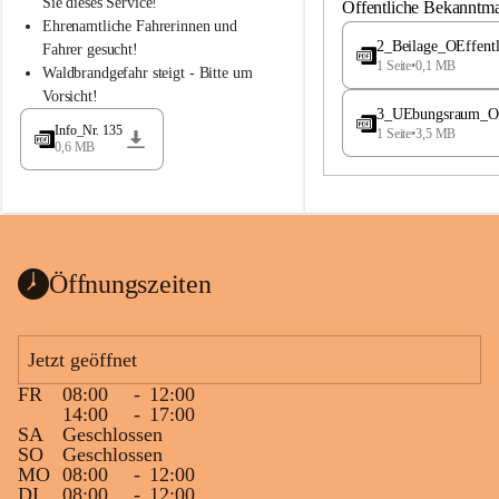
S
S
Sie dieses Service!
Öffentliche Bekanntm
t
t
Ehrenamtliche Fahrerinnen und 
.
.
2_Beilage_OEffent
Fahrer gesucht!
M
M
1 Seite
•
0,1 MB
Waldbrandgefahr steigt - Bitte um 
a
a
Vorsicht!
g
g
3_UEbungsraum_OEs
d
d
Info_Nr. 135
1 Seite
•
3,5 MB
a
a
0,6 MB
l
l
e
e
n
n
a
a
Öffnungszeiten
Jetzt geöffnet
FR
08:00
-
12:00
14:00
-
17:00
SA
Geschlossen
SO
Geschlossen
MO
08:00
-
12:00
DI
08:00
-
12:00