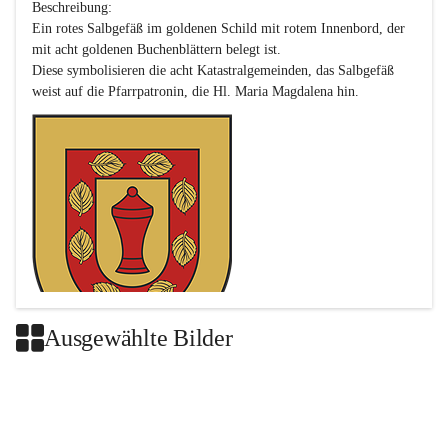
Beschreibung:

Ein rotes Salbgefäß im goldenen Schild mit rotem Innenbord, der 
mit acht goldenen Buchenblättern belegt ist.

Diese symbolisieren die acht Katastralgemeinden, das Salbgefäß 
Ausgewählte Bilder
Das neue Wappen ist eine Verschmelzung der Wappen der ehemals 
selbstständigen Gemeinden Buch-Geiseldorf und St. Magdalena.
