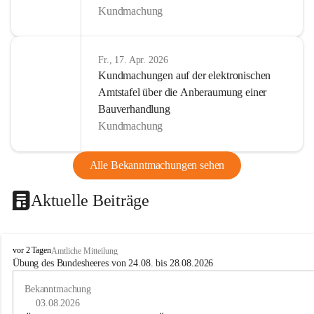
Kundmachung
Fr., 17. Apr. 2026
Kundmachungen auf der elektronischen
Amtstafel über die Anberaumung einer
Bauverhandlung
Kundmachung
Alle Bekanntmachungen sehen
Aktuelle Beiträge
B
vor 2 Tagen
Amtliche Mitteilung
u
Übung des Bundesheeres von 24.08. bis 28.08.2026
c
h
Bekanntmachung
-
03.08.2026