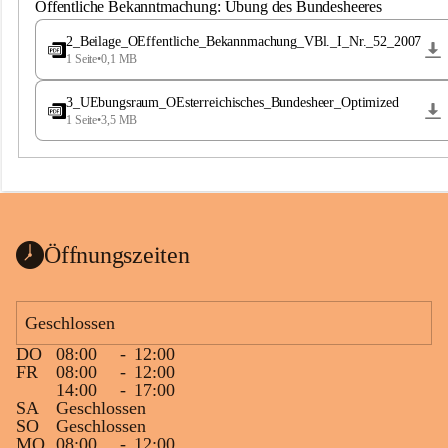
S
Öffentliche Bekanntmachung: Übung des Bundesheeres
t
.
2_Beilage_OEffentliche_Bekannmachung_VBl._I_Nr._52_2007
M
1 Seite
•
0,1 MB
a
g
3_UEbungsraum_OEsterreichisches_Bundesheer_Optimized
d
1 Seite
•
3,5 MB
a
l
e
n
a
Öffnungszeiten
Geschlossen
DO
08:00
-
12:00
FR
08:00
-
12:00
14:00
-
17:00
SA
Geschlossen
SO
Geschlossen
MO
08:00
-
12:00