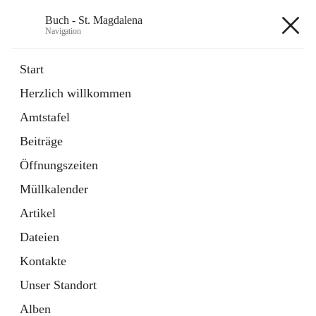
Buch - St. Magdalena
Navigation
Buch - St. Magdalena
Start
Herzlich willkommen
Gemeinde
Amtstafel
11 Schnellzugriffe
Beiträge
Bürgerservice
10 Schnellzugriffe
Öffnungszeiten
Müllkalender
+6
Artikel
Dateien
Kontakte
Unser Standort
Hauptadresse
Alben