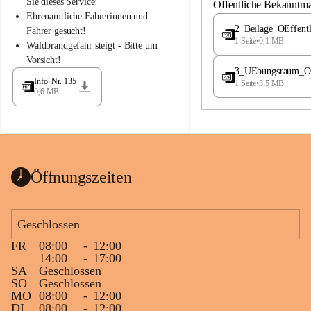
S
S
Sie dieses Service!
Öffentliche Bekanntm
t
t
Ehrenamtliche Fahrerinnen und 
.
.
2_Beilage_OEffent
Fahrer gesucht!
M
M
1 Seite
•
0,1 MB
Waldbrandgefahr steigt - Bitte um 
a
a
Vorsicht!
g
g
3_UEbungsraum_OEs
d
d
Info_Nr. 135
1 Seite
•
3,5 MB
a
a
0,6 MB
l
l
e
e
n
n
a
a
Öffnungszeiten
Geschlossen
FR
08:00
-
12:00
14:00
-
17:00
SA
Geschlossen
SO
Geschlossen
MO
08:00
-
12:00
DI
08:00
-
12:00