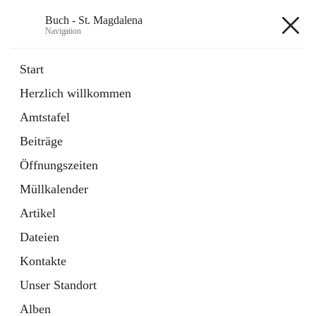
Buch - St. Magdalena
Navigation
Buch - St. Magdalena
Start
Herzlich willkommen
Gemeinde
Amtstafel
11 Schnellzugriffe
Beiträge
Bürgerservice
10 Schnellzugriffe
Öffnungszeiten
Müllkalender
+6
Artikel
Dateien
Kontakte
Unser Standort
Hauptadresse
Alben