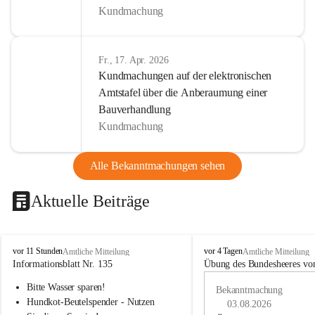
Kundmachung
Fr., 17. Apr. 2026
Kundmachungen auf der elektronischen
Amtstafel über die Anberaumung einer
Bauverhandlung
Kundmachung
Alle Bekanntmachungen sehen
Aktuelle Beiträge
B
B
vor 11 Stunden
vor 4 Tagen
Amtliche Mitteilung
Amtliche Mitteilung
u
u
Informationsblatt Nr. 135
Übung des Bundesheeres von
c
c
Bitte Wasser sparen!
h
h
Bekanntmachung
-
-
Hundkot-Beutelspender - Nutzen 
03.08.2026