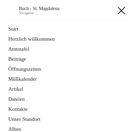
Buch - St. Magdalena
Navigation
Buch - St. Magdalena
Start
Herzlich willkommen
Gemeinde
Amtstafel
11 Schnellzugriffe
Beiträge
Bürgerservice
10 Schnellzugriffe
Öffnungszeiten
Müllkalender
+6
Artikel
Dateien
Kontakte
Unser Standort
Hauptadresse
Alben