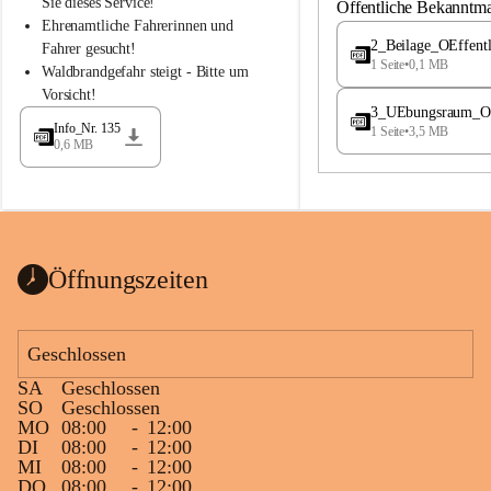
S
S
Sie dieses Service!
Öffentliche Bekanntm
t
t
Ehrenamtliche Fahrerinnen und 
.
.
2_Beilage_OEffent
Fahrer gesucht!
M
M
1 Seite
•
0,1 MB
Waldbrandgefahr steigt - Bitte um 
a
a
Vorsicht!
g
g
3_UEbungsraum_OEs
d
d
Info_Nr. 135
1 Seite
•
3,5 MB
a
a
0,6 MB
l
l
e
e
n
n
a
a
Öffnungszeiten
Geschlossen
SA
Geschlossen
SO
Geschlossen
MO
08:00
-
12:00
DI
08:00
-
12:00
MI
08:00
-
12:00
DO
08:00
-
12:00