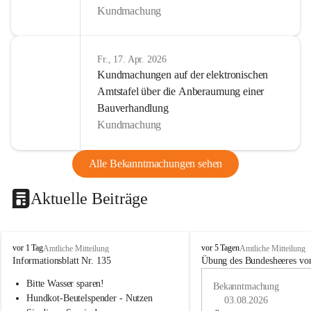
Kundmachung
Fr., 17. Apr. 2026
Kundmachungen auf der elektronischen
Amtstafel über die Anberaumung einer
Bauverhandlung
Kundmachung
Alle Bekanntmachungen sehen
Aktuelle Beiträge
B
B
vor 1 Tag
vor 5 Tagen
Amtliche Mitteilung
Amtliche Mitteilung
u
u
Informationsblatt Nr. 135
Übung des Bundesheeres von
c
c
Bitte Wasser sparen!
h
h
Bekanntmachung
-
-
Hundkot-Beutelspender - Nutzen 
03.08.2026