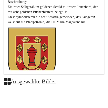
Beschreibung:

Ein rotes Salbgefäß im goldenen Schild mit rotem Innenbord, der 
mit acht goldenen Buchenblättern belegt ist.

Diese symbolisieren die acht Katastralgemeinden, das Salbgefäß 
Ausgewählte Bilder
Das neue Wappen ist eine Verschmelzung der Wappen der ehemals 
selbstständigen Gemeinden Buch-Geiseldorf und St. Magdalena.
