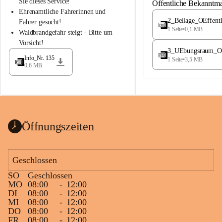
S
S
Sie dieses Service!
Öffentliche Bekanntm
t
t
Ehrenamtliche Fahrerinnen und 
.
.
2_Beilage_OEffent
Fahrer gesucht!
M
M
1 Seite
•
0,1 MB
Waldbrandgefahr steigt - Bitte um 
a
a
Vorsicht!
g
g
3_UEbungsraum_OEs
d
d
Info_Nr. 135
1 Seite
•
3,5 MB
a
a
0,6 MB
l
l
e
e
n
n
a
a
Öffnungszeiten
Geschlossen
SO
Geschlossen
MO
08:00
-
12:00
DI
08:00
-
12:00
MI
08:00
-
12:00
DO
08:00
-
12:00
FR
08:00
-
12:00