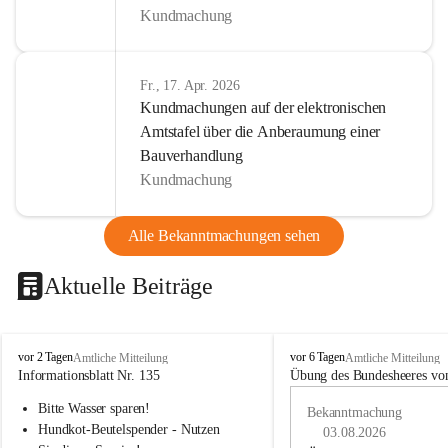
Kundmachung
Fr., 17. Apr. 2026
Kundmachungen auf der elektronischen
Amtstafel über die Anberaumung einer
Bauverhandlung
Kundmachung
Alle Bekanntmachungen sehen
Aktuelle Beiträge
B
B
vor 2 Tagen
vor 6 Tagen
Amtliche Mitteilung
Amtliche Mitteilung
u
u
Informationsblatt Nr. 135
Übung des Bundesheeres von
c
c
Bitte Wasser sparen!
h
h
Bekanntmachung
-
-
Hundkot-Beutelspender - Nutzen 
03.08.2026