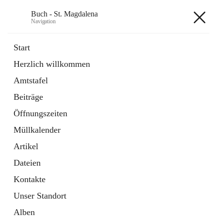
Buch - St. Magdalena
Navigation
Buch - St. Magdalena
Start
Herzlich willkommen
Gemeinde
Amtstafel
11 Schnellzugriffe
Beiträge
Bürgerservice
10 Schnellzugriffe
Öffnungszeiten
Müllkalender
+6
Artikel
Dateien
Kontakte
Unser Standort
Hauptadresse
Alben