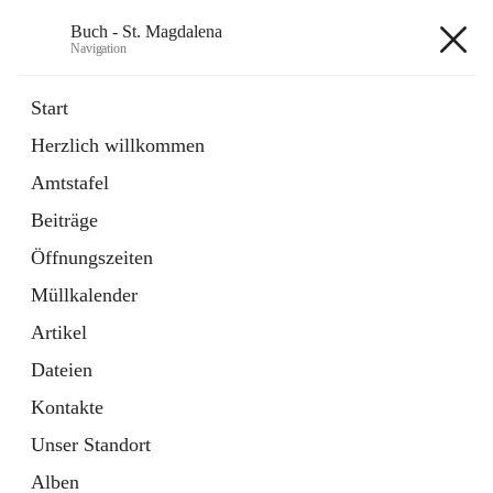
Buch - St. Magdalena
Navigation
Buch - St. Magdalena
Start
Herzlich willkommen
Gemeinde
Amtstafel
11 Schnellzugriffe
Beiträge
Bürgerservice
10 Schnellzugriffe
Öffnungszeiten
Müllkalender
+6
Artikel
Dateien
Kontakte
Unser Standort
Hauptadresse
Alben