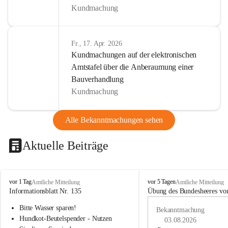
Kundmachung
Fr., 17. Apr. 2026
Kundmachungen auf der elektronischen
Amtstafel über die Anberaumung einer
Bauverhandlung
Kundmachung
Alle Bekanntmachungen sehen
Aktuelle Beiträge
B
B
vor 1 Tag
vor 5 Tagen
Amtliche Mitteilung
Amtliche Mitteilung
u
u
Informationsblatt Nr. 135
Übung des Bundesheeres von
c
c
Bitte Wasser sparen!
h
h
Bekanntmachung
-
-
Hundkot-Beutelspender - Nutzen 
03.08.2026