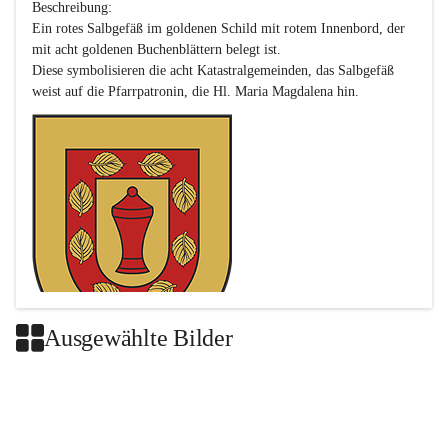
Beschreibung:

Ein rotes Salbgefäß im goldenen Schild mit rotem Innenbord, der 
mit acht goldenen Buchenblättern belegt ist.

Diese symbolisieren die acht Katastralgemeinden, das Salbgefäß 
Ausgewählte Bilder
Das neue Wappen ist eine Verschmelzung der Wappen der ehemals 
selbstständigen Gemeinden Buch-Geiseldorf und St. Magdalena.
