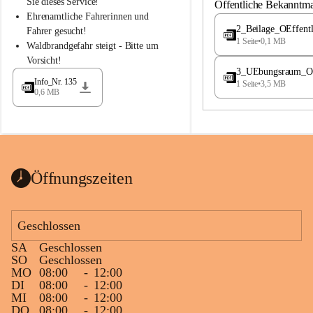
S
S
Sie dieses Service!
Öffentliche Bekanntm
t
t
Ehrenamtliche Fahrerinnen und 
.
.
2_Beilage_OEffent
Fahrer gesucht!
M
M
1 Seite
•
0,1 MB
Waldbrandgefahr steigt - Bitte um 
a
a
Vorsicht!
g
g
3_UEbungsraum_OEs
d
d
Info_Nr. 135
1 Seite
•
3,5 MB
a
a
0,6 MB
l
l
e
e
n
n
a
a
Öffnungszeiten
Geschlossen
SA
Geschlossen
SO
Geschlossen
MO
08:00
-
12:00
DI
08:00
-
12:00
MI
08:00
-
12:00
DO
08:00
-
12:00