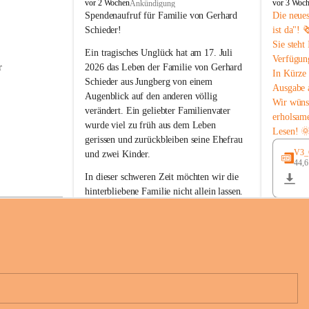
B
B
vor 2 Wochen
vor 3 Woc
Ankündigung
u
u
Spendenaufruf für Familie von Gerhard 
Die neue
c
c
Schieder!
ist da"! 
h
h
Sie steht
-
-
Ein tragisches Unglück hat am 17. Juli 
Verfügun
S
S
r 
2026 das Leben der Familie von Gerhard 
In Kürze 
t
t
Schieder aus Jungberg von einem 
Ausgabe 
.
.
Augenblick auf den anderen völlig 
M
M
Wir wüns
verändert. Ein geliebter Familienvater 
a
a
erholsam
wurde viel zu früh aus dem Leben 
g
g
Lesen! 
d
d
gerissen und zurückbleiben seine Ehefrau 
a
a
V3_G
und zwei Kinder.
l
l
44,
 
e
e
In dieser schweren Zeit möchten wir die 
n
n
hinterbliebene Familie nicht allein lassen. 
a
a
Mit Ihrer Spende können Sie ein Zeichen 
der Anteilnahme und der Solidarität setzen.
Wir danken allen Spenderinnen und 
n 
Spendern von Herzen für ihre 
e 
Unterstützung, ihre Hilfsbereitschaft und 
ihr Mitgefühl.