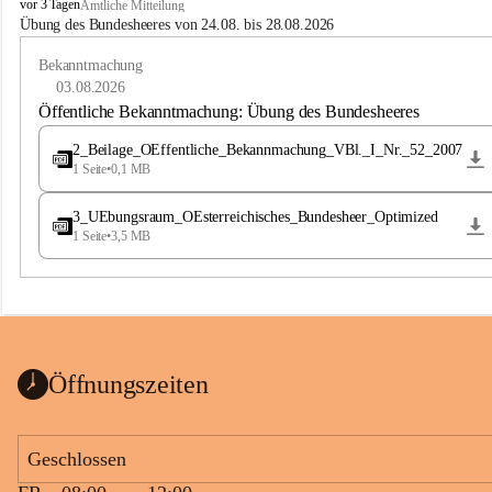
B
vor 3 Tagen
Amtliche Mitteilung
u
Übung des Bundesheeres von 24.08. bis 28.08.2026
c
h
Bekanntmachung
-
03.08.2026
S
Öffentliche Bekanntmachung: Übung des Bundesheeres
t
.
2_Beilage_OEffentliche_Bekannmachung_VBl._I_Nr._52_2007
M
1 Seite
•
0,1 MB
a
g
3_UEbungsraum_OEsterreichisches_Bundesheer_Optimized
d
1 Seite
•
3,5 MB
a
l
e
n
a
Öffnungszeiten
Geschlossen