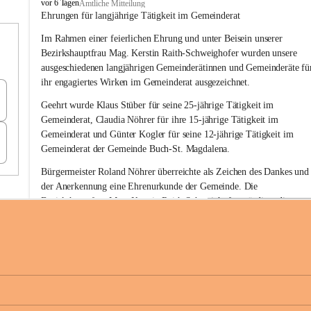
B
vor 6 Tagen
Amtliche Mitteilung
u
Ehrungen für langjährige Tätigkeit im Gemeinderat
c
Im Rahmen einer feierlichen Ehrung und unter Beisein unserer 
h
-
Bezirkshauptfrau Mag. Kerstin Raith-Schweighofer wurden unsere 
S
ausgeschiedenen langjährigen Gemeinderätinnen und Gemeinderäte fü
t
ihr engagiertes Wirken im Gemeinderat ausgezeichnet.
.
M
Geehrt wurde 
Klaus Stüber 
für seine 
25-jährige Tätigkeit
 im 
a
Gemeinderat, 
Claudia Nöhrer 
für ihre
 15-jährige Tätigkeit
 im 
g
Gemeinderat und 
Günter Kogler 
für seine
 12-jährige Tätigkeit
 im 
d
Gemeinderat der Gemeinde Buch-St. Magdalena. 
a
l
Bürgermeister Roland Nöhrer überreichte als Zeichen des Dankes und
e
der Anerkennung eine Ehrenurkunde der Gemeinde. Die 
n
Bezirkshauptfrau Mag. Kerstin Raith-Schweighofer würdigte die 
a
langjährige kommunalpolitische Tätigkeit mit der Überreichung eines 
Ehrendiploms der Steiermärkischen Landesregierung.
Die Gemeinde Buch-St. Magdalena und das Land Steiermark bedanke
sich herzlich für den langjährigen Einsatz, das verantwortungsbewusst
+6
Engagement und die wertvolle Mitarbeit zum Wohle der 
Gemeindebürgerinnen und Gemeindebürger!