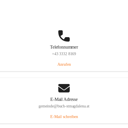
St. Magdalena 55, 8274 Buch-St. Magdalena, AUT
Auf Karte ansehen
Telefonnummer
+43 3332 8169
Anrufen
E-Mail Adresse
gemeinde@buch-stmagdalena.at
E-Mail schreiben