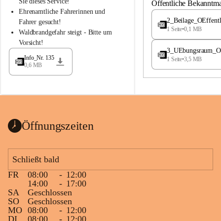
S
S
Sie dieses Service!
Öffentliche Bekanntm
t
t
Ehrenamtliche Fahrerinnen und 
.
.
2_Beilage_OEffent
Fahrer gesucht!
M
M
1 Seite
•
0,1 MB
Waldbrandgefahr steigt - Bitte um 
a
a
Vorsicht!
g
g
3_UEbungsraum_OEs
d
d
Info_Nr. 135
1 Seite
•
3,5 MB
a
a
0,6 MB
l
l
e
e
n
n
a
a
Öffnungszeiten
Schließt bald
FR
08:00
-
12:00
14:00
-
17:00
SA
Geschlossen
SO
Geschlossen
MO
08:00
-
12:00
DI
08:00
-
12:00