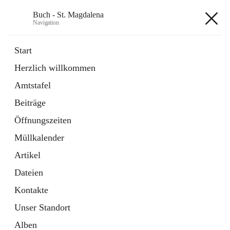
Buch - St. Magdalena
Navigation
Buch - St. Magdalena
Start
Herzlich willkommen
Gemeinde
Amtstafel
11 Schnellzugriffe
Beiträge
Bürgerservice
10 Schnellzugriffe
Öffnungszeiten
Müllkalender
+6
Artikel
Dateien
Kontakte
Unser Standort
Hauptadresse
Alben