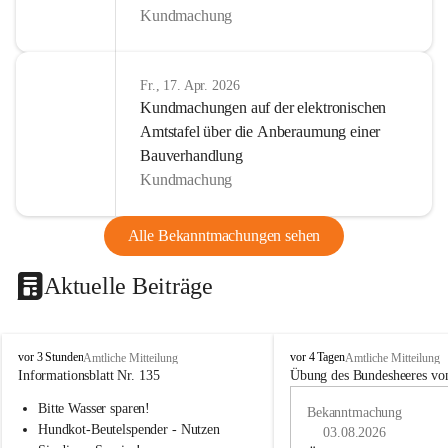
Kundmachung
Fr., 17. Apr. 2026
Kundmachungen auf der elektronischen
Amtstafel über die Anberaumung einer
Bauverhandlung
Kundmachung
Alle Bekanntmachungen sehen
Aktuelle Beiträge
B
B
vor 3 Stunden
vor 4 Tagen
Amtliche Mitteilung
Amtliche Mitteilung
u
u
Informationsblatt Nr. 135
Übung des Bundesheeres von
c
c
Bitte Wasser sparen!
h
h
Bekanntmachung
-
-
Hundkot-Beutelspender - Nutzen 
03.08.2026