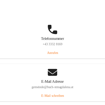
St. Magdalena 55, 8274 Buch-St. Magdalena, AUT
Auf Karte ansehen
Telefonnummer
+43 3332 8169
Anrufen
E-Mail Adresse
gemeinde@buch-stmagdalena.at
E-Mail schreiben