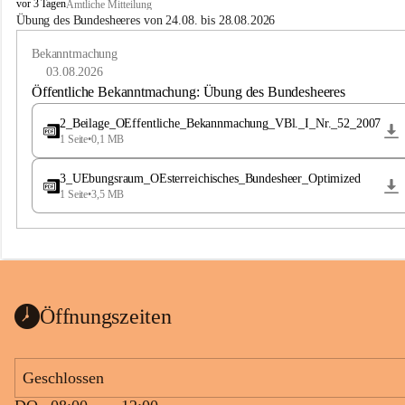
B
vor 3 Tagen
Amtliche Mitteilung
u
Übung des Bundesheeres von 24.08. bis 28.08.2026
c
h
Bekanntmachung
-
03.08.2026
S
Öffentliche Bekanntmachung: Übung des Bundesheeres
t
.
2_Beilage_OEffentliche_Bekannmachung_VBl._I_Nr._52_2007
M
1 Seite
•
0,1 MB
a
g
3_UEbungsraum_OEsterreichisches_Bundesheer_Optimized
d
1 Seite
•
3,5 MB
a
l
e
n
a
Öffnungszeiten
Geschlossen