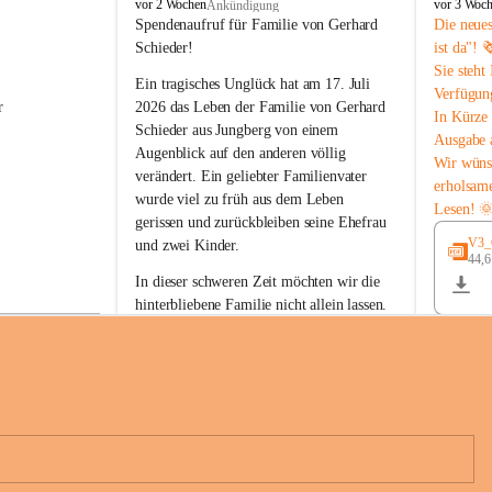
B
B
vor 2 Wochen
vor 3 Woc
Ankündigung
u
u
Spendenaufruf für Familie von Gerhard 
Die neue
c
c
Schieder!
ist da"! 
h
h
Sie steht
-
-
Ein tragisches Unglück hat am 17. Juli 
Verfügun
S
S
r 
2026 das Leben der Familie von Gerhard 
In Kürze 
t
t
Schieder aus Jungberg von einem 
Ausgabe 
.
.
Augenblick auf den anderen völlig 
M
M
Wir wüns
verändert. Ein geliebter Familienvater 
a
a
erholsam
wurde viel zu früh aus dem Leben 
g
g
Lesen! 
d
d
gerissen und zurückbleiben seine Ehefrau 
a
a
V3_G
und zwei Kinder.
l
l
44,
 
e
e
In dieser schweren Zeit möchten wir die 
n
n
hinterbliebene Familie nicht allein lassen. 
a
a
Mit Ihrer Spende können Sie ein Zeichen 
der Anteilnahme und der Solidarität setzen.
Wir danken allen Spenderinnen und 
n 
Spendern von Herzen für ihre 
e 
Unterstützung, ihre Hilfsbereitschaft und 
ihr Mitgefühl.