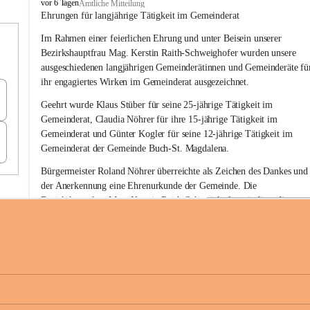
B
vor 6 Tagen
Amtliche Mitteilung
u
Ehrungen für langjährige Tätigkeit im Gemeinderat
c
Im Rahmen einer feierlichen Ehrung und unter Beisein unserer 
h
-
Bezirkshauptfrau Mag. Kerstin Raith-Schweighofer wurden unsere 
S
ausgeschiedenen langjährigen Gemeinderätinnen und Gemeinderäte fü
t
ihr engagiertes Wirken im Gemeinderat ausgezeichnet.
.
M
Geehrt wurde 
Klaus Stüber 
für seine 
25-jährige Tätigkeit
 im 
a
Gemeinderat, 
Claudia Nöhrer 
für ihre
 15-jährige Tätigkeit
 im 
g
Gemeinderat und 
Günter Kogler 
für seine
 12-jährige Tätigkeit
 im 
d
Gemeinderat der Gemeinde Buch-St. Magdalena. 
a
l
Bürgermeister Roland Nöhrer überreichte als Zeichen des Dankes und
e
der Anerkennung eine Ehrenurkunde der Gemeinde. Die 
n
Bezirkshauptfrau Mag. Kerstin Raith-Schweighofer würdigte die 
a
langjährige kommunalpolitische Tätigkeit mit der Überreichung eines 
Ehrendiploms der Steiermärkischen Landesregierung.
Die Gemeinde Buch-St. Magdalena und das Land Steiermark bedanke
sich herzlich für den langjährigen Einsatz, das verantwortungsbewusst
+6
Engagement und die wertvolle Mitarbeit zum Wohle der 
Gemeindebürgerinnen und Gemeindebürger!