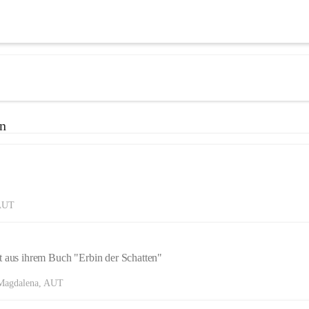
en
 AUT
t aus ihrem Buch "Erbin der Schatten"
Magdalena, AUT