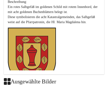
Beschreibung:

Ein rotes Salbgefäß im goldenen Schild mit rotem Innenbord, der 
mit acht goldenen Buchenblättern belegt ist.

Diese symbolisieren die acht Katastralgemeinden, das Salbgefäß 
Ausgewählte Bilder
Das neue Wappen ist eine Verschmelzung der Wappen der ehemals 
selbstständigen Gemeinden Buch-Geiseldorf und St. Magdalena.
