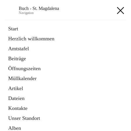
Buch - St. Magdalena
Navigation
Buch - St. Magdalena
Start
Herzlich willkommen
Gemeinde
Amtstafel
11 Schnellzugriffe
Beiträge
Bürgerservice
10 Schnellzugriffe
Öffnungszeiten
Müllkalender
+6
Artikel
Dateien
Kontakte
Unser Standort
Hauptadresse
Alben