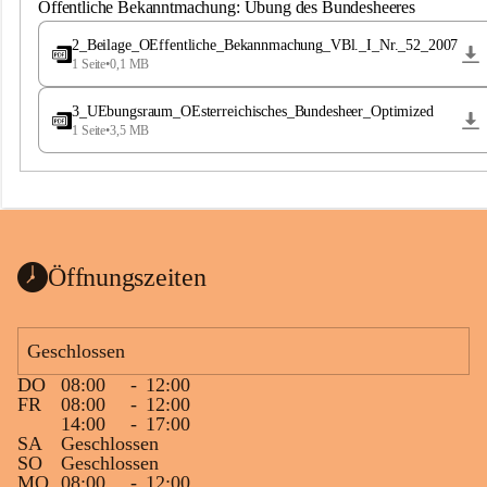
S
Öffentliche Bekanntmachung: Übung des Bundesheeres
t
.
2_Beilage_OEffentliche_Bekannmachung_VBl._I_Nr._52_2007
M
1 Seite
•
0,1 MB
a
g
3_UEbungsraum_OEsterreichisches_Bundesheer_Optimized
d
1 Seite
•
3,5 MB
a
l
e
n
a
Öffnungszeiten
Geschlossen
DO
08:00
-
12:00
FR
08:00
-
12:00
14:00
-
17:00
SA
Geschlossen
SO
Geschlossen
MO
08:00
-
12:00