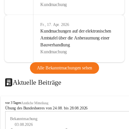
Kundmachung
Fr., 17. Apr. 2026
Kundmachungen auf der elektronischen
Amtstafel über die Anberaumung einer
Bauverhandlung
Kundmachung
Alle Bekanntmachungen sehen
Aktuelle Beiträge
B
vor 3 Tagen
Amtliche Mitteilung
u
Übung des Bundesheeres von 24.08. bis 28.08.2026
c
h
Bekanntmachung
-
03.08.2026